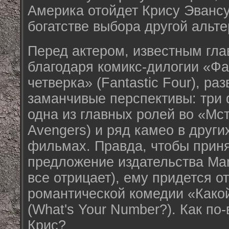
Америка отойдет Крису Эвансу
богатстве выбора другой альте
Перед актером, известным гл
благодаря комикс-дилогии «Ф
четверка» (Fantastic Four), ра
заманчивые перспективы: три 
одна из главных ролей во «Мс
Avengers) и ряд камео в други
фильмах. Правда, чтобы прин
предложение издательства Marv
все отрицает), ему придется от
романтической комедии «Какой
(What's Your Number?). Как по
Крис?