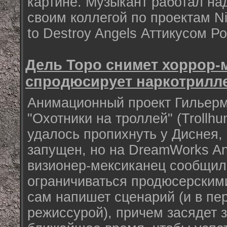
картине. Музыкант работал на
своим коллегой по проектам Ni
to Destroy Angels Аттикусом Р
Дель Торо снимет хоррор-
спродюсирует наркотрилл
Анимационный проект Гильерм
"Охотники на троллей" (Trollhu
удалось пропихнуть у Диснея, 
запущен, но на DreamWorks An
визионер-мексиканец сообщил,
ограничиваться продюсерским
сам напишет сценарий (и в пе
режиссурой), причем засядет з