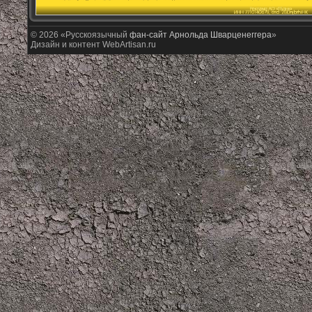
© 2026 «Русскоязычный
фан-сайт Арнольда Шварценеггера
»
Дизайн и контент WebArtisan.ru