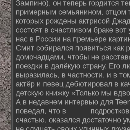
Зампино), он теперь гордится те
примерным семьянином, отцом т
которых рождены актрисой Джад
состоят в счастливом браке вот 
нас в России на премьере карти
Смит собирался появиться как р
домочадцами, чтобы не расстав
поездки в далёкую страну. Его л
выразилась, в частности, и в том
актёр и певец дебютировал в ка
детскую книжку «Только мы вдв
А в недавнем интервью для Tee
поведал, что в подростковом
счастью, оказался достаточно у
не слушать своих уличных друзе