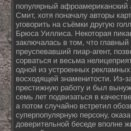
популярный афроамериканский а
Смит, хотя поначалу авторы ка
уговорить на съёмки другую голл
Брюса Уиллиса. Некоторая пика
заключалась в том, что главный 
преуспевавший пиар-агент, поз
сорваться и весьма нелицеприя
одной из устроенных рекламных
восходящей знаменитости. Из-за
престижную работу и был выну
семь лет подвизаться в качеств
а потом случайно встретил обо
суперпопулярную персону, оказ
доверительной беседе вполне ж