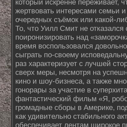
который искренне переживает, ч
жертвовать интересами семьи и
очередных съёмок или какой-либ
То, что Уилл Смит не отказался 
поиронизировать над «заморочка
время воспользовался довольн
сыграть по-своему исповедальну
раз характеризует с лучшей сто
сверх меры, несмотря на успеш
кино и шоу-бизнеса, а также м
гонорары за участие в суперхит
фантастический фильм «Я, роб
громадные сборы в Америке, по
как удивительно стабильного ак
обеспечивает лентам широкое п