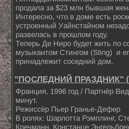
продала за $23 млн бывшая жен
Интересно, что в доме есть рос
устроенный Уайнстайном незадол
развелась в прошлом году.
Теперь Де Ниро будет жить по с
музыкантом Стингом (Sting) и е
принадлежит соседний дом.
"ПОСЛЕДНИЙ ПРАЗДНИК" (La
Франция, 1996 год / Партнёр Вид
минут.
Режиссёр Пьер Гранье-Дефер
В ролях: Шарлотта Рэмплинг, С
Кречманн, Констанце Энгельбрех