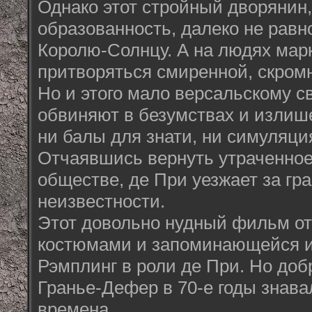
Однако этот стройный дворянин,
образованность, далеко не рав
Королю-Солнцу. А на людях мар
притворяться смиренной, скром
Но и этого мало версальскому св
обвиняют в безумствах и излиш
ни балы для знати, ни симуляци
Отчаявшись вернуть утраченное
обществе, де При уезжает за гр
неизвестности.
Этот довольно нудный фильм о
костюмами и запоминающейся 
Рэмплинг в роли де При. Но до
Гранье-Дефер в 70-е годы знав
времена.