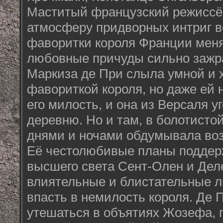
Маститый французский режиссёр
атмосферу придворных интриг во
фаворитки короля Франции мен
любовные причуды сильно зажр
Маркиза де При слыла умной и 
фавориткой короля, но даже ей 
его милость, и она из Версаля у
деревню. Но и там, в болотисто
днями и ночами обдумывала во
Её честолюбивые планы поддер
высшего света Сент-Олен и Деле
влиятельные и блистательные л
впасть в немилость короля. Де
утешаться в объятиях Жозефа, 