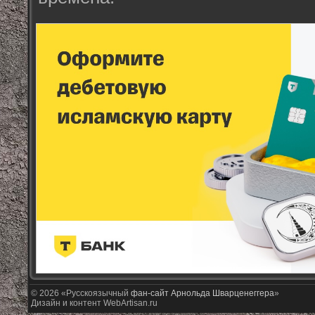
© 2026 «Русскоязычный
фан-сайт Арнольда Шварценеггера
»
Дизайн и контент WebArtisan.ru