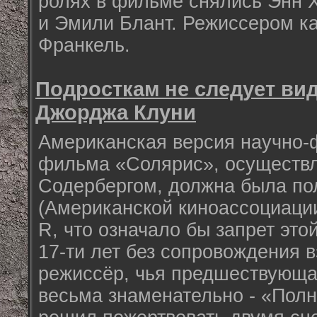
ролях в фильме снялись Энн 
и Эмили Блант. Режиссером к
Франкель.
Подросткам не следует ви
Джорджа Клуни
Американская версия научно-
фильма «Солярис», осуществ
Содербергом, должна была по
(Американской киноассоциации
R, что означало бы запрет это
17-ти лет без сопровождения 
режиссёр, чья предшествующа
весьма знаменательно - «Полн