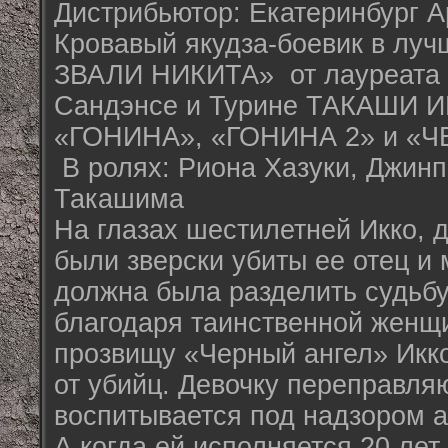
Дистрибьютор: Екатеринбург А
Кровавый якудза-боевик в луч
ЗВАЛИ НИКИТА» от лауреата 
Сандэнсе и Турине ТАКАШИ 
«ГОНИНА», «ГОНИНА 2» и «
В ролях: Риона Хазуки, Джинп
Такашима
На глазах шестилетней Икко, д
были зверски убиты ее отец и 
должна была разделить судьбу
благодаря таинственной женщ
прозвищу «Черный ангел» Икко
от убийц. Девочку переправля
воспитывается под надзором а
А когда ей исполняется 20 лет