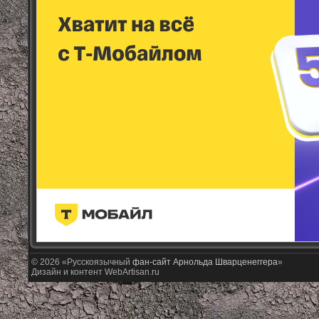
© 2026 «Русскоязычный
фан-сайт Арнольда Шварценеггера
»
Дизайн и контент WebArtisan.ru