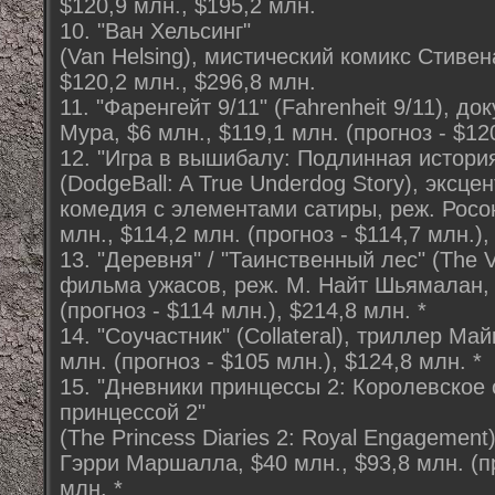
$120,9 млн., $195,2 млн.
10. "Ван Хельсинг"
(Van Helsing), мистический комикс Стиве
$120,2 млн., $296,8 млн.
11. "Фаренгейт 9/11" (Fahrenheit 9/11), 
Мура, $6 млн., $119,1 млн. (прогноз - $12
12. "Игра в вышибалу: Подлинная истори
(DodgeBall: A True Underdog Story), эксц
комедия с элементами сатиры, реж. Рос
млн., $114,2 млн. (прогноз - $114,7 млн.),
13. "Деревня" / "Таинственный лес" (The V
фильма ужасов, реж. М. Найт Шьямалан, 
(прогноз - $114 млн.), $214,8 млн. *
14. "Соучастник" (Collateral), триллер Ма
млн. (прогноз - $105 млн.), $124,8 млн. *
15. "Дневники принцессы 2: Королевское о
принцессой 2"
(The Princess Diaries 2: Royal Engagemen
Гэрри Маршалла, $40 млн., $93,8 млн. (пр
млн. *