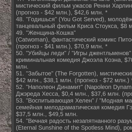
мистический фильм ужасов Ренни Харлина
(прогноз - $42 млн.), $42,6 млн. *
48. "Годишься" (You Got Served), молод
танцевальный фильм Криса Стоукса, $8 мл
49. "Женщина-Кошка"
(Catwoman), фантастический комикс Питоф
(прогноз - $41 млн.), $70,9 млн. *
50. "Убийцы леди" / "Игры джентльменов" (
криминальная комедия Джоэла Коэна, $70 
млн.
51. "Забытое" (The Forgotten), мистичес
$42 млн., $38,1 млн. (прогноз - $72 млн.) 
52. "Наполеон Динамит" (Napoleon Dynam
Джэреда Хесса, $0,4 млн., $37,6 млн. (про
53. "Воспитывающая Хелен" / "Модная мам
семейная мелодраматическая комедия Гэ
$37,5 млн., $49,5 млн.
54. "Вечная радость незапятнанного разум
(Eternal Sunshine of the Spotless Mind), 