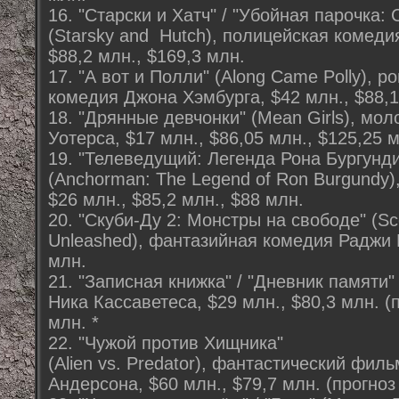
16. "Старски и Хатч" / "Убойная парочка: 
(Starsky and Hutch), полицейская комеди
$88,2 млн., $169,3 млн.
17. "А вот и Полли" (Along Came Polly), 
комедия Джона Хэмбурга, $42 млн., $88,1
18. "Дрянные девчонки" (Mean Girls), мо
Уотерса, $17 млн., $86,05 млн., $125,25 
19. "Телеведущий: Легенда Рона Бургунди
(Anchorman: The Legend of Ron Burgundy
$26 млн., $85,2 млн., $88 млн.
20. "Скуби-Ду 2: Монстры на свободе" (Sc
Unleashed), фантазийная комедия Раджи Г
млн.
21. "Записная книжка" / "Дневник памяти
Ника Кассаветеса, $29 млн., $80,3 млн. (п
млн. *
22. "Чужой против Хищника"
(Alien vs. Predator), фантастический фил
Андерсона, $60 млн., $79,7 млн. (прогноз 