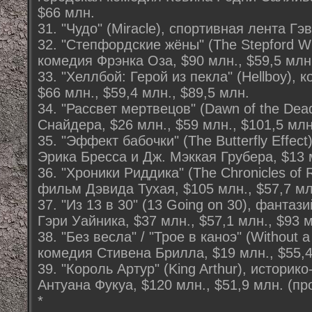
$66 млн.
31. "Чудо" (Miracle), спортивная лента Гэ
32. "Степфордские жёны" (The Stepford W
комедия Фрэнка Оза, $90 млн., $59,5 млн.
33. "Хеллбой: Герой из пекла" (Hellboy),
$66 млн., $59,4 млн., $89,5 млн.
34. "Рассвет мертвецов" (Dawn of the De
Снайдера, $26 млн., $59 млн., $101,5 млн
35. "Эффект бабочки" (The Butterfly Effec
Эрика Бресса и Дж. Мэккая Грубера, $13 м
36. "Хроники Риддика" (The Chronicles of 
фильм Дэвида Тухая, $105 млн., $57,7 мл
37. "Из 13 в 30" (13 Going on 30), фанта
Гэри Уайника, $37 млн., $57,1 млн., $93 
38. "Без весла" / "Трое в каноэ" (Without
комедия Стивена Брилла, $19 млн., $55,4 
39. "Король Артур" (King Arthur), истори
Антуана Фукуа, $120 млн., $51,9 млн. (про
*