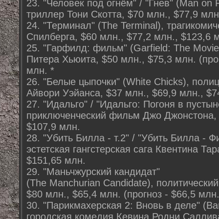
23. "Человек под огнём" / "Гнев" (Man on
триллер Тони Скотта, $70 млн., $77,9 млн
24. "Терминал" (The Terminal), трагиком
Спилберга, $60 млн., $77,2 млн., $123,6 
25. "Гарфилд: фильм" (Garfield: The Movi
Питера Хьюита, $50 млн., $75,3 млн. (прог
млн. *
26. "Белые цыпочки" (White Chicks), пол
Айвори Уэйанса, $37 млн., $69,9 млн., $7
27. "Идальго" / "Идальго: Погоня в пустыне
приключенческий фильм Джо Джонстона, $
$107,9 млн.
28. "Убить Билла - т.2" / "Убить Билла - Филь
эстетская гангстерская сага Квентина Тар
$151,65 млн.
29. "Маньчжурский кандидат"
(The Manchurian Candidate), политическ
$80 млн., $65,4 млн. (прогноз - $66,5 млн.
30. "Парикмахерская 2: Вновь в деле" (Bar
городская комедия Кевина Родни Салливан