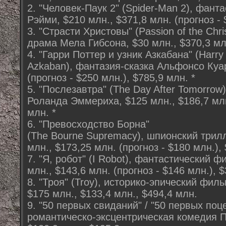
2. "Человек-Паук 2" (Spider-Man 2), фан
Рэйми, $210 млн., $371,8 млн. (прогноз - 
3. "Страсти Христовы" (Passion of the Chr
драма Мела Гибсона, $30 млн., $370,3 мл
4. "Гарри Поттер и узник Азкабана" (Harry 
Azkaban), фантазия-сказка Альфонсо Куар
(прогноз - $250 млн.), $785,9 млн. *
5. "Послезавтра" (The Day After Tomorro
Роланда Эммериха, $125 млн., $186,7 млн.
млн. *
6. "Превосходство Борна"
(The Bourne Supremacy), шпионский трил
млн., $173,25 млн. (прогноз - $180 млн.), 
7. "Я, робот" (I Robot), фантастический 
млн., $143,6 млн. (прогноз - $146 млн.), $
8. "Троя" (Troy), историко-эпический фил
$175 млн., $133,4 млн., $494,4 млн.
9. "50 первых свиданий" / "50 первых поце
романтическо-эксцентрическая комедия П