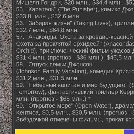
Мишеля Гондри, $20 млн., $34,4 млн., $5
55. "Каратель" (The Punisher), комикс Дж
$33,8 млн., $52,6 млн.
56. "Забирая жизни" (Taking Lives), трилл
$32,7 млн., $64,8 млн.
57. "Анаконды: Охота за кроваво-красной 
Охота за проклятой орхидеей" (Anacondas:
Orchid), приключенческий фильм ужасов Д
$31,4 млн. (прогноз - $36 млн.), $45,5 млн
58. "Отпуск семьи Джонсон"
(Johnson Family Vacation), комедия Крист
$31,2 млн., $31,5 млн.
59. "Небесный капитан и мир будущего" (S
Tomorrow), фантастический триллер Керри
млн. (прогноз - $65 млн.) *
60. "Открытое море" (Open Water), драма
Кентиса, $0,5 млн., $30,5 млн. (прогноз - 
Звёздочкой отмечены фильмы, прокат кот