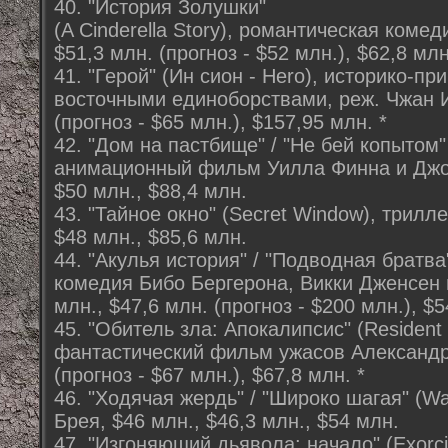
40. "История Золушки"
(A Cinderella Story), романтическая коме
$51,3 млн. (прогноз - $52 млн.), $62,8 млн
41. "Герой" (Ин сион - Hero), историко-п
восточными единоборствами, реж. Чжан И
(прогноз - $65 млн.), $157,95 млн. *
42. "Дом на пастбище" / "Не бей копытом
анимационный фильм Уилла Финна и Джо
$50 млн., $88,4 млн.
43. "Тайное окно" (Secret Window), трилл
$48 млн., $85,6 млн.
44. "Акулья история" / "Подводная братва
комедия Бибо Бергерона, Викки Дженсен 
млн., $47,6 млн. (прогноз - $200 млн.), $5
45. "Обитель зла: Апокалипсис" (Resident E
фантастический фильм ужасов Александра
(прогноз - $67 млн.), $67,8 млн. *
46. "Ходячая жердь" / "Широко шагая" (Wal
Брея, $46 млн., $46,3 млн., $54 млн.
47. "Изгоняющий дьявола: начало" (Exorcis