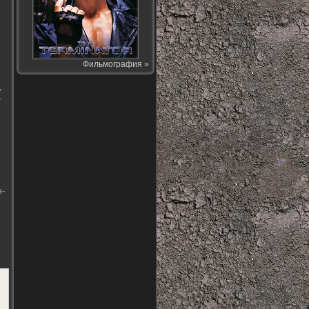
Фильмография »
,
.
н-