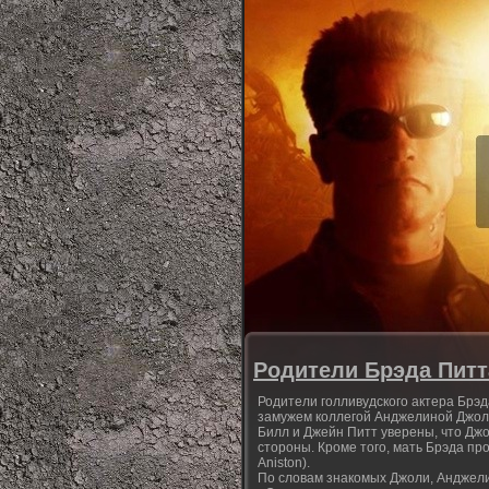
Родители Брэда Пит
Родители голливудского актера Брэда
замужем коллегой Анджелиной Джоли 
Билл и Джейн Питт уверены, что Дж
стороны. Кроме того, мать Брэда пр
Aniston).
По словам знакомых Джоли, Анджел