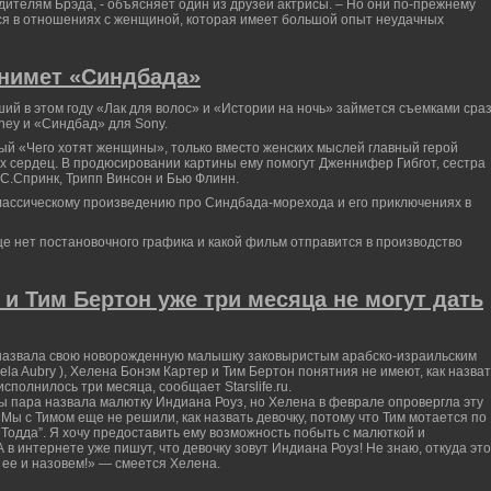
дителям Брэда, - объясняет один из друзей актрисы. – Но они по-прежнему
ся в отношениях с женщиной, которая имеет большой опыт неудачных
нимет «Синдбада»
ий в этом году «Лак для волос» и «Истории на ночь» займется съемками сра
ney и «Синдбад» для Sony.
й «Чего хотят женщины», только вместо женских мыслей главный герой
 сердец. В продюсировании картины ему помогут Дженнифер Гибгот, сестра
.С.Спринк, Трипп Винсон и Бью Флинн.
лассическому произведению про Синдбада-морехода и его приключениях в
ще нет постановочного графика и какой фильм отправится в производство
и Тим Бертон уже три месяца не могут дать
 назвала свою новорожденную малышку заковыристым арабско-израильским
la Aubry ), Хелена Бонэм Картер и Тим Бертон понятния не имеют, как назват
исполнилось три месяца, сообщает Starslife.ru.
ы пара назвала малютку Индиана Роуз, но Хелена в феврале опровергла эту
ы с Тимом еще не решили, как назвать девочку, потому что Тим мотается по
Тодда”. Я хочу предоставить ему возможность побыть с малюткой и
А в интернете уже пишут, что девочку зовут Индиана Роуз! Не знаю, откуда это
к ее и назовем!» — смеется Хелена.