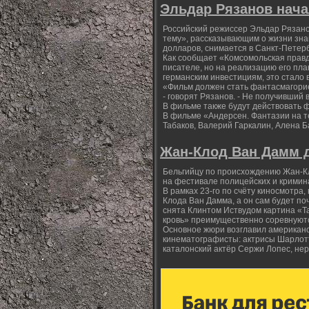
Эльдар Рязанов нач
Российский режиссер Эльдар Рязано
тему», рассказывающим о жизни знам
долларов, снимается в Санкт-Петерб
Как сообщает «Комсомольская правд
писателе, но на реализацию его пла
германским инвестициям, это стало 
«Фильм должен стать фантасмагорие
- говорят Рязанов. - Не получивший в
В фильме также будут действовать 
В фильме «Андерсен. Фантазии на т
Табаков, Валерий Гаркалин, Алена Б
Жан-Клод Ван Дамм д
Бельгийцу по происхождению Жан-Кл
на фестивале полицейских и кримин
В рамках 23-го по счёту киносмотра
Клода Ван Дамма, а он сам будет по
снята Клинтом Иствудом картина «Т
кровь» преимущественно соревнуютс
Основное жюри возглавил американ
кинематографисты: актрисы Шарлотт
каталонский актёр Сержи Лопес, не