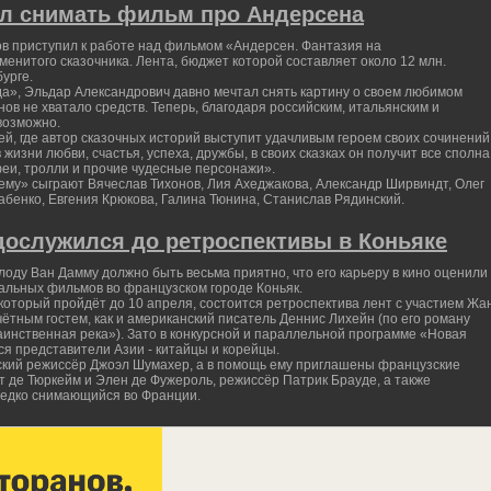
ал снимать фильм про Андерсена
в приступил к работе над фильмом «Андерсен. Фантазия на
енитого сказочника. Лента, бюджет которой составляет около 12 млн.
урге.
а», Эльдар Александрович давно мечтал снять картину о своем любимом
нов не хватало средств. Теперь, благодаря российским, итальянским и
возможно.
й, где автор сказочных историй выступит удачливым героем своих сочинений
 жизни любви, счастья, успеха, дружбы, в своих сказках он получит все сполна
феи, тролли и прочие чудесные персонажи».
ему» сыграют Вячеслав Тихонов, Лия Ахеджакова, Александр Ширвиндт, Олег
абенко, Евгения Крюкова, Галина Тюнина, Станислав Рядинский.
ослужился до ретроспективы в Коньяке
оду Ван Дамму должно быть весьма приятно, что его карьеру в кино оценили
альных фильмов во французском городе Коньяк.
, который пройдёт до 10 апреля, состоится ретроспектива лент с участием Жа
чётным гостем, как и американский писатель Деннис Лихейн (по его роману
аинственная река»). Зато в конкурсной и параллельной программе «Новая
я представители Азии - китайцы и корейцы.
ский режиссёр Джоэл Шумахер, а в помощь ему приглашены французские
 де Тюркейм и Элен де Фужероль, режиссёр Патрик Брауде, а также
редко снимающийся во Франции.