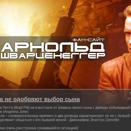
та не одобряют выбор сына
 Питта (Brad Pitt) не в восторге от романа своего сына с дважды побывавшей
(Angelina Jolie).
оли – «пожирательница мужчин» и два развода характеризуют ее не с лучшей
одолжает общаться с его бывшей женой - Дженнифер Энистон (Jennifer
ина очень расстроена сложившейся ситуацией.