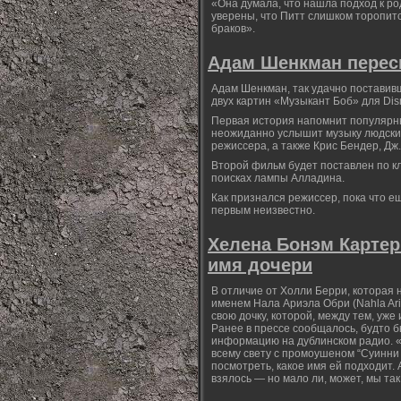
«Она думала, что нашла подход к ро
уверены, что Питт слишком торопит
браков».
Адам Шенкман перес
Адам Шенкман, так удачно поставивш
двух картин «Музыкант Боб» для Dis
Первая история напомнит популярны
неожиданно услышит музыку людских
режиссера, а также Крис Бендер, Дж
Второй фильм будет поставлен по к
поисках лампы Алладина.
Как признался режиссер, пока что е
первым неизвестно.
Хелена Бонэм Картер 
имя дочери
В отличие от Холли Берри, которая
именем Нала Ариэла Обри (Nahla Arie
свою дочку, которой, между тем, уже 
Ранее в прессе сообщалось, будто б
информацию на дублинском радио. «М
всему свету с промоушеном “Суинни 
посмотреть, какое имя ей подходит. 
взялось — но мало ли, может, мы та