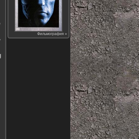
е
Фильмография »
ь
g