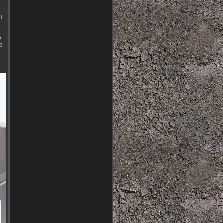
н
о
в