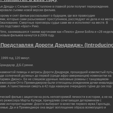
ья Дредд» с Сильвестром Сталлоне в главной роли получит перерождение.
сировали съемки новой версии фильма.
торому и снят фильм рассказывает о будущем, где все правосудие
ми, которые сами разыскивают преступников, расследуют их дела и на мест
бжалованию. Смертные приговоры судьи сами же и исполняют на месте. В
ого подставил «брат» Рико.
ilms, занимавшаяся такими картинами как «Пекло» Дэнни Бойла и «28 недел
 новым фильмов начнутся в 2009 году.
Представляя Дороти Дэндридж» (Introducin
 1999 год, 120 минут.
Брандауэр, Д.Б.Суинни.
знаменитой певицы и актрисы Дороти Дэндридж, прошедшей извилистый путь
де солнечной долины» до первой (среди афро-американцев) номинантки на
«Кармен Джонс». Ее не слишком удачные любовные романы с танцовщиком-
режиссером Отто Преминджером были отягощены рождением дочки-инвалида
ми. А таинственная смерть в 42 года накануне очередного турне до сих пор
ческий фильм с акцентом на роль неповторимой личности в истории, а не на
ого режиссера Марты Кулидж, причудливо сочетающая детерминизм с
ми интерпретациями: Дороти выбирает в качестве первого мужа Гарольда,
 семью. Да и в Преминджере она видит воплощение образа всемогущего и