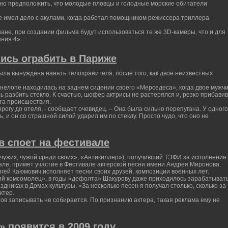
жно предположить, что молодые пловцы и голодные морские обитатели
е имел дело с акулами, когда работал помощником режиссера триллера
ане, при создании фильма будут использоваться те же 3D-камеры, что и для
ния 4».
ись ограбить в Париже
ыла вынуждена нанять телохранителя, после того, как двое неизвестных
елопе находилась на заднем сидении своего «Мерседеса», когда двое мужч
 разбить стекло. К счастью, шофер актрисы не растерялся и, резко прибавив
ста происшествия.
огу до отеля, - сообщает очевидец. – Она была сильно перепугана. У одного
, и он со страшной силой ударил им по стеклу. Просто чудо, что оно не
в споет на фестивале
 чужих, чужой среди своих», «Антикиллер»), получивший ТЭФИ за исполнение
ле, примет участие в Фестивале актерской песни имени Андрея Миронова.
ергей Каюмович исполняет песни своих друзей, композиции военных лет.
кий комсомолец», в годы «дефолта» Шакурову даже приходилось зарабатыват
здниках в Домах культуры. «За несколько песен я получал столько, сколько за
ктер.
ров записывать не собирается. По признанию актера, такая реклама ему не
 появится в 2009 году