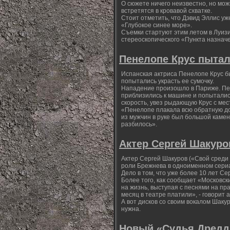
О сюжете ничего неизвестно, но мо
встретятся в кровавой схватке.
Стоит отметить, что Дэвид Эллис уж
«Глубокое синее море».
Съемки стартуют этим летом в Луизи
стереоскопического «Пункта назначе
Пенелопе Крус пытал
Испанская актриса Пенелопе Крус б
попытались украсть ее сумочку.
Нападение произошло в Париже. Пен
приблизились к машине и попытались
скорость, увез рыдающую Крус с ме
«Пенелопе плакала всю обратную дор
из мужчин в руке был большой камень
разбилось».
Актер Сергей Шакуро
Актер Сергей Шакуров («Свой среди
роли Брежнева в одноименном сериа
Дело в том, что уже более 10 лет С
Более того, как сообщает «Московс
на жизнь, выступая с песнями на пра
месяц в театре платили», - говорит а
А вот дисков со своим вокалом Шаку
нужна.
Новый «Судья Дредд»