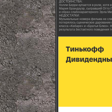
ДОСТОИНСТВА:
Холли Берри купается в роли, хотя 
Мария Брандауэр, сыгравший Отто П
и образ слабохарактерного Эрла Ми
НЕДОСТАТКИ:
Музыкальные номера фильма не слиш
потерялось сценическое дарование 
класса «Кабаре» и «Братья Блюз». 
результата бестактного поведения т