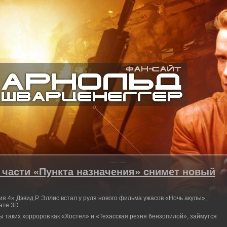
 части «Пункта назначения» снимет новый
 4» Дэвид Р. Эллис встал у руля нового фильма ужасов «Ночь акулы»,
ате 3D.
ы таких хорроров как «Хостел» и «Техасская резня бензопилой», займутся