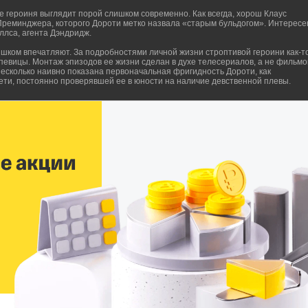
ее героиня выглядит порой слишком современно. Как всегда, хорош Клаус
реминджера, которого Дороти метко назвала «старым бульдогом». Интересе
ллса, агента Дэндридж.
ком впечатляют. За подробностями личной жизни строптивой героини как-т
певицы. Монтаж эпизодов ее жизни сделан в духе телесериалов, а не фильмо
Несколько наивно показана первоначальная фригидность Дороти, как
ети, постоянно проверявшей ее в юности на наличие девственной плевы.