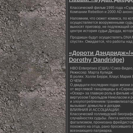
Классический фильм 1995 года «Суд
Компании Rebellion и 2000 AD анон
Напомним, что сюжет комикса, по ко
осуществляется вооруженными судья
выносят приговор, не подлежащий о
центре история судьи Дредда, котор
Продакшн будут осуществлять DNA F
спустя». Ожидается, что работы над
«Дороти Дэндридж»/«
Dorothy Dandridge)
HBO Enterprises (США) / Союз-Видео,
Режиссер: Марта Кулидж
В ролях: Холли Берри, Клаус Мария 
О ЧЕМ:
О двадцати последних годах жизни 
от вертлявой танцовщицы в «Серена
«Оскар» за главную роль в фильме 
виртуозом Гарольдом Николасом и 
и злоупотреблением транквилизатора
вызывает домыслы и догадки.
ВЛИЯНИЯ И АССОЦИАЦИИ:
Классический голливудский биографи
случайностях судьбы. Лента неплох
фатализмом, пронизана фрейдистски
похожего на отца, рано бросившего
всезнающего патриарха.