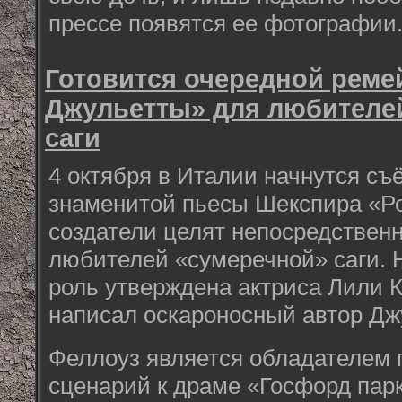
прессе появятся ее фотографии
Готовится очередной реме
Джульетты» для любителе
саги
4 октября в Италии начнутся съ
знаменитой пьесы Шекспира «Ро
создатели целят непосредствен
любителей «сумеречной» саги. 
роль утверждена актриса Лили К
написал оскароносный автор Дж
Феллоуз является обладателем 
сценарий к драме «Госфорд пар