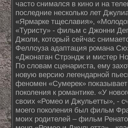
часто снимался в кино и на тел
последние несколько лет Джули
«Ярмарке тщеславия», «Молодо
«Туристу» - фильм с Джонни Д
Джоли, который сейчас снимаетс
Феллоуза адаптация романа Сю
«Джонатан Стрэндж и мистер Но
По словам сценариста, ему захо
новую версию легендарной пьес
феномен «Сумерек» показывает 
поколения к романтике. «У ново
своих «Ромео и Джульетты», - с
моего поколения был фильм Фр
моих родителей – фильм Ренато
меня «Ромео и Джульетта» - кла