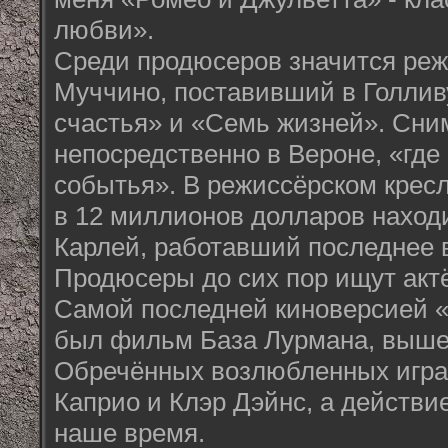
любви».
Среди продюсеров значится реж
Муччино, поставивший в Голлив
счастья» и «Семь жизней». Сни
непосредственно в Вероне, «где
событья». В режиссёрском крес
в 12 миллионов долларов наход
Карлей, работавший последнее 
Продюсеры до сих пор ищут актё
Самой последней киноверсией 
был фильм База Лурмана, вышед
Обречённых возлюбленных игра
Каприо и Клэр Дэйнс, а действи
наше время.