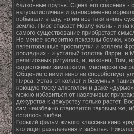
балконные прутья. Сцена его спасения -
натуралистичная и одновременно ирреаль
побывали в аду, но им все таки вновь су
землю. Пирс спасает Ноэлу жизнь - и на 
самого существование приобретает смысл
Не менее колоритно показаны бомжи, хр
патентованные проститутки и коллеги Фр
последних - и усталый толстяк Лэрри, и
религиозных ритуалах, и, наконец, Том, 
садистскими замашками, мастерски сыг
Общение с ними явно не способствует у
Пирса. Устав от коллег и безумных пацие
ноющую тоску алкоголем и даже «дурью» 
можно избавиться от навязчивых призрако
дежурства к дежурству только растет. В
сам неизбежно становится таковым же, иб
осталось любви.
Горький фильм живого классика кино вряд
кто ищет развлечения и забытья. Никола