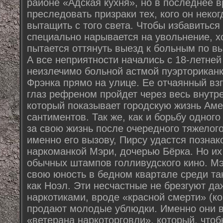
районе «Адская кухня», но в последнее 
преследовать призраки тех, кого он неко
вытащить с того света. Чтобы избавиться
специально нарывается на увольнение, х
пытается оттянуть выезд к больным по вы
А все неприятности начались с 18-летней
неизлечимо больной астмой пуэрториканк
Фрэнка прямо на улице. Ее отчаянный вз
глаз рефреном пройдет через весь внут
который показывает городскую жизнь Аме
сантиментов. Так же, как и борьбу одного
за свою жизнь после очередного тяжелог
именно его вызову, Пирсу удастся позна
наркоманкой Мэри, дочерью Бёрка. Но их
обычных штампов голливудского кино. Мэ
свою юность в бедном квартале среди та
как Ноэл. Эти несчастные не брезгуют д
наркотиками, вроде «красной смерти» (ко
продают молодые ублюдки. Именно они 
«ветерана наркоторговли», который, чтоб