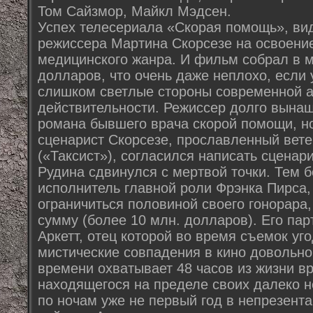
Том Сайзмор, Майкл Мэдсен.
Успех телесериала «Скорая помощь», ви
режиссера Мартина Скорсезе на освоение
медицинского жанра. И фильм собрал в м
долларов, что очень даже неплохо, если у
слишком светлые стороны современной 
действительности. Режиссер долго вына
романа бывшего врача скорой помощи, н
сценарист Скорсезе, прославленный вет
(«Таксист»), согласился написать сценар
Рудина сдвинулся с мертвой точки. Тем б
исполнитель главной роли Фрэнка Пирса,
ограничиться половиной своего гонорара
сумму (более 10 млн. долларов). Его па
Аркетт, отец которой во время съемок уго
мистические совпадения в кино довольно
времени охватывает 48 часов из жизни в
находящегося на пределе своих далеко н
по ночам уже не первый год в непрезент