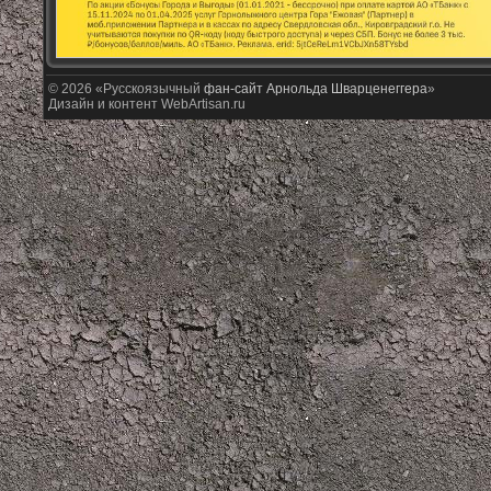
© 2026 «Русскоязычный
фан-сайт Арнольда Шварценеггера
»
Дизайн и контент WebArtisan.ru