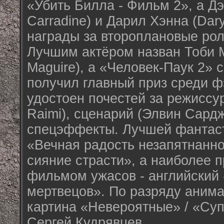
«Убить Билла - Фильм 2», а Д
Carradine) и Дарил Хэнна (Dar
награды за второплановые рол
Лучшим актёром назван Тоби 
Maguire), а «Человек-Паук 2» 
получил главный приз среди ф
удостоен почестей за режиссу
Raimi), сценарий (Элвин Сардже
спецэффекты. Лучшей фантаст
«Вечная радость незапятнанно
сияние страсти», а наиболее
фильмом ужасов - английский
мертвецов». По разряду аним
картина «Невероятные» / «Су
Сергей Кудрявцев