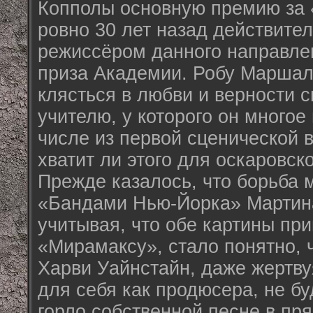
Копполы основную премию за 
ровно 30 лет назад действите
режиссёром данного направле
приза Академии. Робу Маршал
клясться в любви и верности 
учителю, у которого он многое
числе из первой сценической 
хватит ли этого для оскаровск
Прежде казалось, что борьба 
«Бандами Нью-Йорка» Мартина
учитывая, что обе картины пр
«Мирамаксу», стало понятно,
Харви Уайнстайн, даже жертв
для себя как продюсера, не бу
горло собственной песне в пр