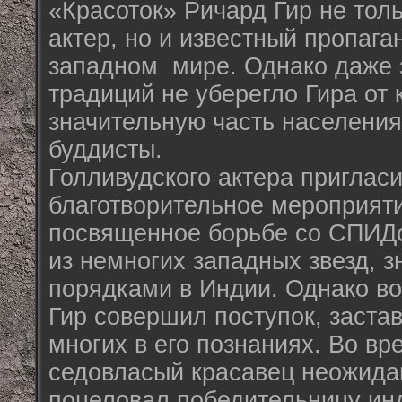
«Красоток» Ричард Гир не тол
актер, но и известный пропага
западном мире. Однако даже 
традиций не уберегло Гира от 
значительную часть населения
буддисты.
Голливудского актера приглас
благотворительное мероприят
посвященное борьбе со СПИДо
из немногих западных звезд, з
порядками в Индии. Однако в
Гир совершил поступок, заста
многих в его познаниях. Во в
седовласый красавец неожида
поцеловал победительницу ин