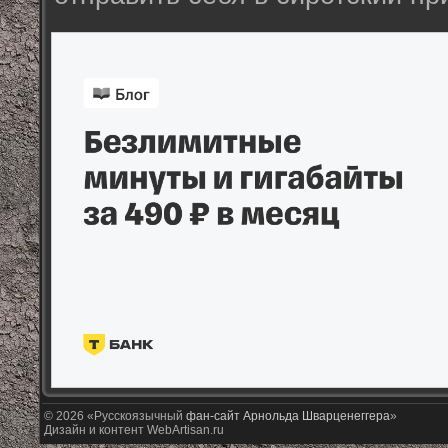
© 2026 «Русскоязычный
фан-сайт Арнольда Шварценеггера
»
Дизайн и контент WebArtisan.ru