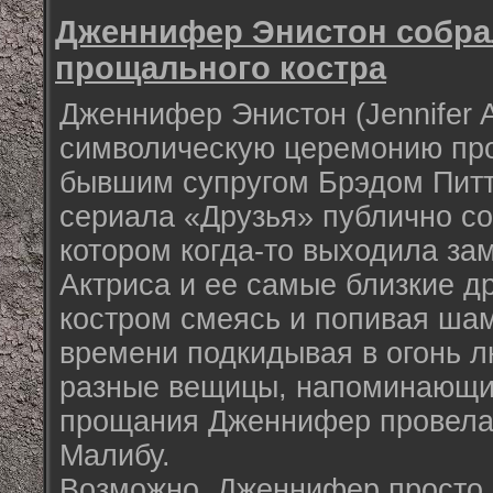
Дженнифер Энистон собрал
прощального костра
Дженнифер Энистон (Jennifer A
символическую церемонию пр
бывшим супругом Брэдом Питтом
сериала «Друзья» публично со
котором когда-то выходила за
Актриса и ее самые близкие д
костром смеясь и попивая шам
времени подкидывая в огонь 
разные вещицы, напоминающие
прощания Дженнифер провела 
Малибу.
Возможно, Дженнифер просто 