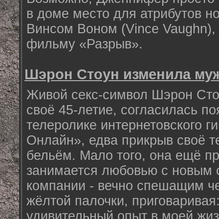
в доме место для атрибутов но
Винсом Воном (Vince Vaughn),
фильму «Разрыв».
Шэрон Стоун изменила муж
Живой секс-символ Шэрон Сто
своё 45-летие, согласилась п
телеролике интернетовского г
Онлайн», едва прикрыв своё 
бельём. Мало того, она ещё пр
занимается любовью с новым 
компании - вечно спешащим ч
жёлтой палочки, приговаривая
удивительный опыт в моей жиз