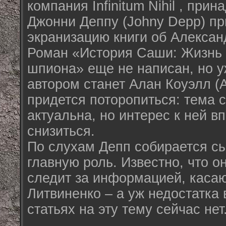
компания Infinitum Nihil , при
Джонни Деппу (Johny Depp) пр
экранизацию книги об Алексан
Роман «История Саши: Жизнь 
шпиона» еще не написан, но уж
автором станет Алан Коуэлл (A
придется поторопиться: тема 
актуальна, но интерес к ней в
снизиться.
По слухам Депп собирается сы
главную роль. Известно, что о
следит за информацией, каса
Литвиненко – а уж недостатка 
статьях на эту тему сейчас нет