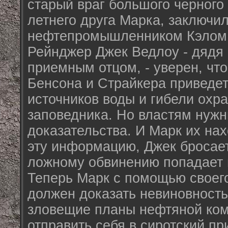
старый враг большого черного 
летнего друга Марка, заключил
нефтепромышленником Кэлом
Рейнджер Джек Ведлоу - дядя 
приемным отцом, - уверен, чт
Бенсона и Страйкера приведет
источников воды и гибели охр
заповедника. Но властям нуж
доказательства. И Марк их на
эту информацию, Джек бросает
ложному обвинению попадает 
Теперь Марк с помощью своег
должен доказать невиновность
зловещие планы нефтяной ком
отправить себя в сиротский п