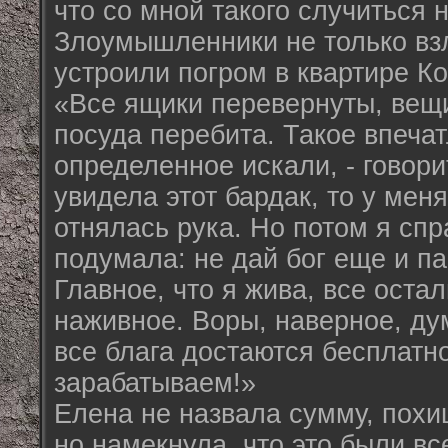
что со мной такого случиться 
Злоумышленники не только вз
устроили погром в квартире К
«Все ящики перевернуты, вещи
посуда перебита. Такое впечат
определенное искали, - говорит
увидела этот бардак, то у мен
отнялась рука. Но потом я сп
подумала: не дай бог еще и па
Главное, что я жива, все оста
наживное. Воры, наверное, ду
все блага достаются бесплатно
зарабатываем!»
Елена не назвала сумму, пох
но намекнула, что это были вс