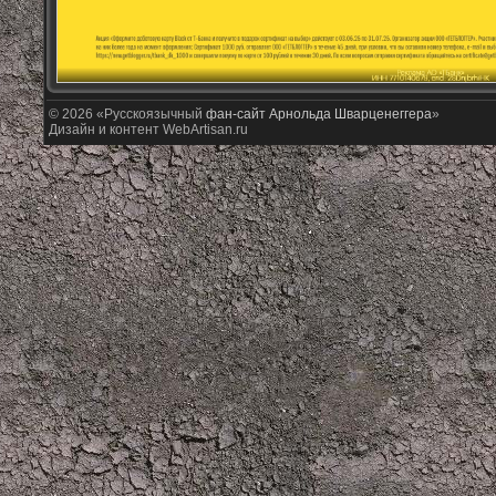
© 2026 «Русскоязычный
фан-сайт Арнольда Шварценеггера
»
Дизайн и контент WebArtisan.ru