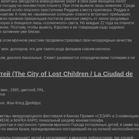
 капитана звездолета командование берет в свои руки женщина-пилот
 посадку на неизвестную планету. При этом выжили лишь немногие. Среди
авший особо опасного преступника Риддика к месту приговора. Риддик и
онавтам. К тому же «выжженная солнцем» планета встречает прибывших
 всех прежних пришельцев постигла ужасная смерть от лапок уродливых
норах и боящихся лишь «солнечного» света. Но каждые 22 года на планете
ение. Поэтому, чтобы выжить, Кэролин и ее товарищам надо надежно
е затмение уже близко.
 в этом мрачном ужастике продемонстрировал свои незаурядные качества
 млн. долларов, что для такого рода фильмов совсем неплохо.
ом, диалоги банальные. Сюжет развивается спорадическими толчками и не
й (The City of Lost Children / La Ciudad de
ин., 1995, цветной, PAL.
ене
ьон, Жан-Клод Дрейфус
ветвь» международного фестиваля в Каннах Премия «СЕЗАР» и 3 номинации
ЖЕНЕ и МАРКА КАРО, гениальный шедевр кинематографа
ростью и окутанного туманом мрачного Города потерянных детей, в замке на
 по имени Кранк, преждевременно постаревший из-за полной неспособности
иклопы похищают детей и затаскивают в мрачную лабораторию, где злодей-