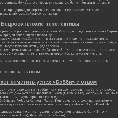
ственные. Но из-за того, что дети ужасно его боятся, он видит только их
та в Город приходит цирковой силач Один. Ему помогает храбрая
ригада маленьких бойцов сопротивления…
я Бодрова плохие перспективы
орами которого выступили матери погибших при сходе ледника Колка Сергея
 вряд ли завершится в их пользу.
наук Константина Скловского, высказанное в беседе с представителем
о лишь теоретически можно говорить об ответственности некоторых служб, а
зь в суде юристам истиц будет сложно.
весьма сомнительны,– говорит Скловский. – Хотя не исключено, что в рамках
рос об уголовной ответственности каких-либо должностных лиц за
ные компенсации родственникам погибших не удастся, сообщает «Новый
я с правительством России
ает отметить успех «Бобби» с отцом
рдый тем, что его фильм «Бобби» получил две номинации на Золотой глобус,
сте с отцом – актером Мартином Шином (Martin Sheen), который сейчас заня
в Национальном университете Ирландии.
 убийстве Роберта Кеннеди (Robert Kennedy), претендует на престижную
» и «лучшая оригинальная песня» (композиция «Never Gonna Break My
в фильме сына, а его партнерами по съемочной площадке были Энтони
оун (Sharon Stone), Деми Мур (Demi Moore).