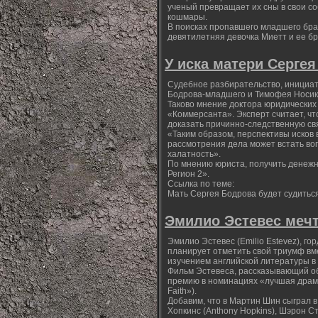
ученый превращает их сны в свои соб
кошмары.
В поисках пропавшего младшего бра
девятилетняя девочка Миетт и ее б
У иска матери Серге
Судебное разбирательство, инициат
Бодрова-младшего и Тимофея Носика,
Таково мнение доктора юридических 
«Коммерсанта». Эксперт считает, чт
доказать причинно-следственную свя
«Таким образом, перспективы исков 
рассмотрения дела может встать воп
халатность».
По мнению юриста, получить денеж
Регион 2».
Ссылка по теме:
Мать Сергея Бодрова будет судитьс
Эмилио Эстевес мечт
Эмилио Эстевес (Emilio Estevez), го
планирует отметить свой триумф вме
изучением английской литературы 
Фильм Эстевеса, рассказывающий об
премию в номинациях «лучшая драма
Faith»).
Добавим, что в Мартин Шин сыграл 
Хопкинс (Anthony Hopkins), Шэрон Ст