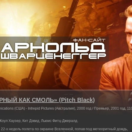
НЫЙ КАК СМОЛЬ» (Pitch Black)
cations (США) - Intrepid Pictures (Австралия), 2000 год / Премьер, 2001 год, 11
 Коул Хаузер, Кит Дэвид, Льюис Фитц-Джералд.
 22-х недель полета по окраине Вселенной, попав под метеоритный дождь,