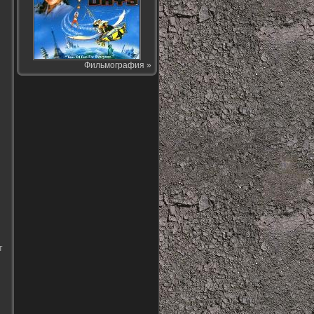
Фильмография »
т