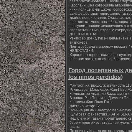
разгерметизировался. После смерти
Кэролайн. Она совершила аварийную
них - полицейский Джонс, сопровожд
дальше доставит много хлопот астр
крайне неприветливо. Оказывается,
насекомых - монстров, обитающих в 
наступает полное «солнечное» затм
спрятаться от монстров. А очередно
ДОСТОИНСТВА:
Режиссер Дэвид Туи («Прибытие») и
визионера.
Лента собрала в мировом прокате 47
НЕДОСТАТКИ:
Характеры героев намечены пунктир
слишком захватывает воображение.
Город потерянных дете
los ninos perdidos)
Фантастика, продолжительность 110 м
Режиссеры: Марк Каро, Жан-Пьер Ж
Композитор Анджело Бадаламенти
В ролях: Рон Перлмэн, Доминик Пин
Костюмы Жан-Поля Готье
Дистрибьютор: ЕА
Номинация на «Золотую пальмовую 
Культовая фантастика ЖАН-ПЬЕРА 
Недалеко от гавани пропитанного сы
берегу моря живет страшный ученый
спать.
По приказу Кранка его подручные-ц