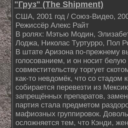
"Груз" (The Shipment)
США, 2001 год / Союз-Видео, 200
Режиссёр Алекс Райт
В ролях: Мэтью Модин, Элизабе
Лоджа, Николас Туртурро, Пол Р
В штате Аризона по-прежнему 
голосованием, и он носит белую 
совместительству торгует ското
как-то невдомёк, что со стадом
собирается перевезти из Мекси
запрещённых препаратов, замен
партия стала предметом раздор
мафиозных группировок. Довол
осложняется тем, что Кэнди, же