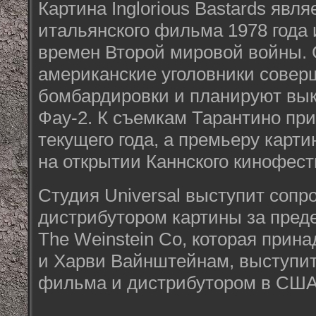
Картина Inglorious Bastards явл
итальянского фильма 1978 года 
времен Второй мировой войны. 
американские уголовники совер
бомбардировки и планируют вык
Фау-2. К съемкам Тарантино пр
текущего года, а премьеру карт
на открытии Каннского кинофести
Студия Universal выступит соп
дистрибутором картины за пре
The Weinstein Co, которая прин
и Харви Вайнштейнам, выступи
фильма и дистрибутором в США