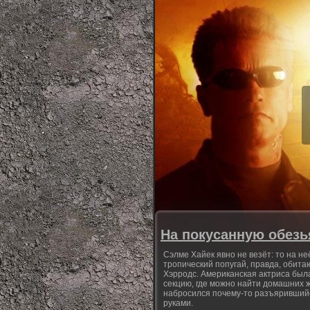
На покусанную обезь
Сэлме Хайек явно не везёт: то на не
тропический попугай, правда, обита
Хэрродс. Американская актриса был
секцию, где можно найти домашних жи
набросился почему-то разъярившийся
руками.