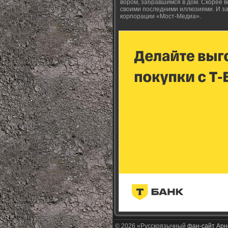
вором, забравшимся в дом. Скорее 
своими последними иллюзиями. И за 
корпорации «Мост-Медиа».
© 2026 «Русскоязычный
фан-сайт Арн