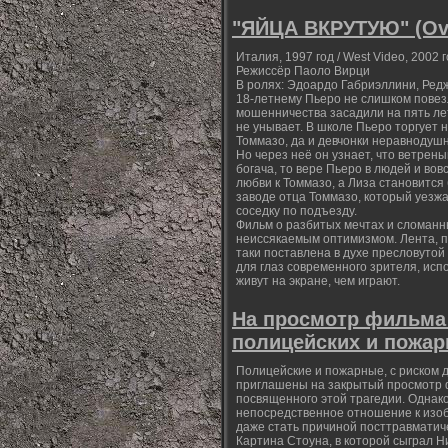
"ЯЙЦА ВКРУТУЮ" (Ov
Италия, 1997 год / West Video, 2002 г
Режиссёр Паоло Вирци
В ролях: Эдоардо Габриэллини, Ред
18-летнему Пьеро не слишком повезл
мошенничества засадили на пять ле
не унывает. В школе Пьеро торгует
Томмазо, да и девчонки неравнодушн
Но через неё он узнает, что ветрены
богача, то вере Пьеро в людей и во
любви к Томмазо, а Лиза становится
заводе отца Томмазо, который уезжа
соседку по подъезду.
Фильм о разбитых мечтах и сломанны
неиссякаемым оптимизмом. Лента, п
таки поставлена в духе пресловутой
для глаз современного зрителя, исп
живут на экране, чем играют.
На просмотр фильма 
полицейских и пожа
Полицейские и пожарные, с риском 
приглашены на закрытый просмотр ф
посвященного этой трагедии. Однак
непосредственное отношение к изоб
даже стать причиной посттравматиче
Картина Стоуна, в которой сыграл Ни