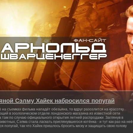
яной Сэлму Хайек набросился попугай
ё на съемках фильма нападёт обезьяна, то вдруг разозлится на красотку
ющий в зоологическом отделе лондонского магазина из известной сети
а там по случаю официального открытия летней распродажи. Заглянув в
вотных, Сэлма стала ласкать приглянувшегося котёнка - и тут как раз на неё
 попугай, так что Хайек пришлось бросить киску и защищать свою голову