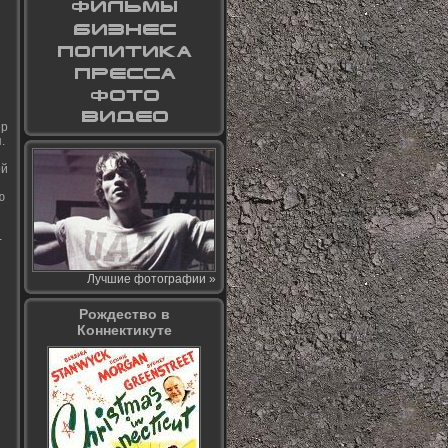
ер
.
ой
ю
-
Лучшие фотографии »
Рождество в
Коннектикуте