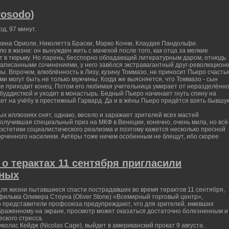
osodo)
од, 97 минут.
жина Ориоли, Николетта Браски, Марко Коччи, Клаудия Пандольфи.
о в жизни: он вынужден жить с мачехой после того, как отца за мелкие
т в тюрьму. Но парень, бесспорно обладающий литературным даром, отнюдь
 написанными сочинениями, у него завёлся экстравагантный друг-революцион
ы. Впрочем, влюблённость в Лизу, кузину Томмазо, не приносит Пьеро счастья
ми могут быть не только мужчины. Когда же выясняется, что Томмазо - сын
все приходит конец. Потом его любимая учительница умирает от неразделённ
 буддисткой и уходит в монастырь. Бедный Пьеро начинает гнуть спину на
ет на учёбу в престижный Гарвард. Да и в жёны Пьеро придётся взять бывшу
х иллюзиях снят, однако, весело и заражает зрителей всех мастей
олучившая специальный приз на МКФ в Венеции, конечно, очень мила, но всё
 эстетики социалистического реализма и поэтому кажется несколько пресной
орченного насилием. Актёры тоже ничем особенным не блещут, ибо скорее
о терактах 11 сентября пригласили
рных
для жизни пытавшиеся спасти пострадавших во время терактов 11 сентября,
ильма Оливера Стоуна (Oliver Stone) «Всемирный торговый центр»,
о представители профсоюза предупреждают, что для зрителей, имевших
раженному на экране, просмотр может оказаться достаточно болезненным и
ского стресса.
колас Кейдж (Nicolas Cage), выйдет в американский прокат 9 августа.