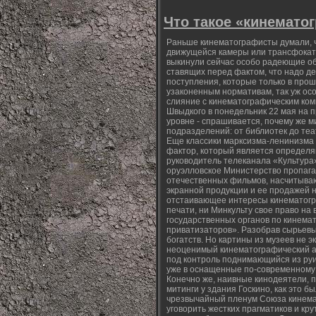
Что такое «кинемато
Раньше кинематографисты думали, ч
движущейся камеры или трансфокато
выкинули сейчас особо радеющие об
ставящих перед фактом, что надо д
поступления, которые только в прош
узаконенным нормативам, так уж ос
слияние с кинематографическим ком
Швыдкого в понедельник 22 мая на 
уровне - спрашивается, почему же 
подразделений: от библиотек до теа
Еще классики марксизма-ленинизма 
фактор, который является определя
руководитель телеканала «Культура»
оруэлловское Министерство пропага
отечественных фильмов, насчитываю
экранной продукции и ее продажей 
отстаивающее интересы кинематогр
печати, ни Минкульту свое право на
государственных органов по кинема
приватизаторов». Разобрав сырьевы
богатств. Но картины из музеев не э
неоценимый кинематографический арх
под контроль поднимающийся из руин 
уже в оснащенные по-современному
Конечно же, наивные кинодеятели,
митинги у здания Госкино, как это б
чрезвычайный пленум Союза кинемат
уговорить жестких прагматиков и кр