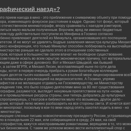
графический наезд»?
то прием наезда в кино - это приближение к снимаемому объекту при помощ
ра, изменяющего фокусное расстояние в кадре. Однако тот фокус, который
 отечественном кинематографе, впору сравнивать с наездом рэкетиров,
елиться мало-мальски полученным. Впрочем, вряд ли именно бюджетные
лом году действительно поступили из Минфина в Госкино согласно
обенно привлекают деятелей из Минкульта, организовавших его поспешное
итетом. И не могут не удивлять бодрые заявления министра культуры Михаи
пресс-конференции, что только Минкульт способен лоббировать на высочайш
министерство раньше не сделало этого в отношении собственных
тров, которые в большинстве своем влачат не безбедное существование.
советовали искать во всем скрытую экономическую причину, тот материальны
ющим даже в сфере духовного. Вот и Михаил Швыдкой, как бывший
, а затем ВГРТК, и Михаил Лесин, возглавляющий ныне по сути дела
нды, хотят в первую очередь прибрать к рукам богатейшую коллекцию
щих десяток тысяч названий, заняться в полной мере лицензированием все
на телеканалы и реализацией на видеоносителях. А Госкино, упрямо
афистов и не желающее отдавать ни Госкомимуществу, ни Министерству
 владение тем, что было создано деятелями кино за 80 лет существования
тографии, разумеется, выглядит ненужным препятствием на пути «новых
е и промышленные ресурсы страны, они теперь добрались до культурных
кспроприируешь, с театров и библиотек мало что возьмешь, другое дело -
ив, который легко можно разбазарить на все стороны света. И хочется взят
кинопрокат, поскольку в кои-то веки народ опять захотел ходить в кино - но
 кинотеатры.
 пишущие слезные письма новоиспеченному президенту России, устраивающи
ыло в понедельник 22 мая, или собирающиеся в среду, 24 мая, на свой
ографистов, кажутся неисправимыми романтиками, верящими в то, что мож
утых бизнесменов. С таким же успехом можно вести интеллигентный спор с