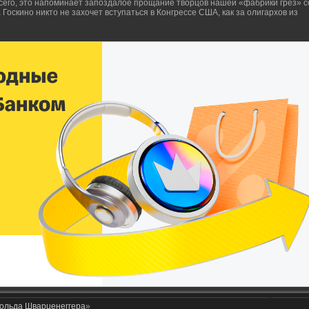
всего, это напоминает запоздалое прощание творцов нашей «фабрики грез» с
Госкино никто не захочет вступаться в Конгрессе США, как за олигархов из
ольда Шварценеггера
»