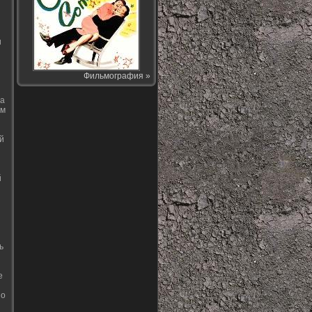
и
Фильмография »
ла
ем
й
й
ь
е
но