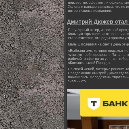
неизвестно, оформят ли официально
Хелена и раньше заявляла, что не 
интригующем» поведении.
Дмитрий Дюжев стал
Популярный актер, известный прежд
большую скрытность в отношении сво
стало известно, что роды прошли ус
Малыш появился на свет в день откр
«Выбрали имя, которое подходит по
чувствует себя прекрасно, Татьяна т
рабочий график на август - сентябрь
«Комсомольской Правде».
Со своей женой, матерью ребенка Та
Предложение Дмитрий Дюжев сделал 
поженились. Молодожены тщательно с
знал никто.