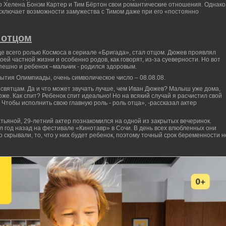
 Хелена Бонэм Картер и Тим Бёртон свои романтические отношения. Однако
исключает возможности замужества с Тимом даже при его «постоянно
 отцом
е всего ролью Космоса в сериале «Бригада», стал отцом. Дюжев проявлял
ей частной жизни и особенно родов, как говорят, из-за суеверности. Но вот
пешно и ребенок –мальчик - родился здоровым.
ытия Олимпиады, очень символическое число – 08.08.08.
 святцам. Да и что может звучать лучше, чем Иван Дюжев? Малыш уже дома,
оже. Как спит? Ребенок спит идеально! Но на всякий случай я расчистил свой
. Чтобы исполнить свою главную роль - роль отца», -рассказал актер
тьяной, 29-летний актер познакомился на одной из закрытых вечеринок.
год назад на фестивале «Кинотавр» в Сочи. В день всех влюбленных они
крывали, то, что у них будет ребенок, поэтому точный срок беременности н