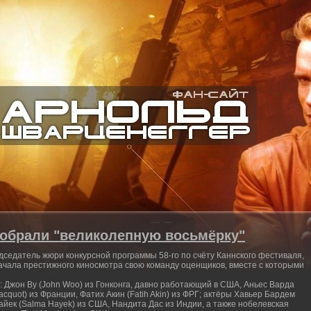
добрали "великолепную восьмёрку"
редседатель жюри конкурсной программы 58-го по счёту Каннского фестиваля,
начала престижного киносмотра свою команду оценщиков, вместе с которыми
 Джон Ву (John Woo) из Гонконга, давно работающий в США, Аньес Варда
Jacquot) из Франции, Фатих Акин (Fatih Akin) из ФРГ; актёры Хавьер Бардем
Хайек (Salma Hayek) из США, Нандита Дас из Индии, а также нобелевская