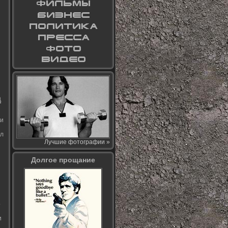
а
ми
ал
Лучшие фотографии »
Долгое прощание
о
и