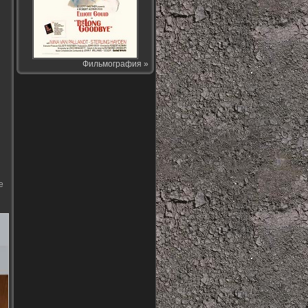
Фильмография »
е