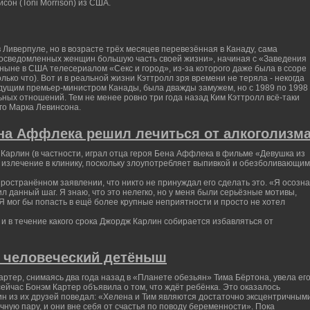
сон (Toni Morrison) из США.
 Ливерпуле, но в возрасте трёх месяцев перевезённая в Канаду, сама
о осведомленных женщин большую часть своей жизни», начиная с «Заведения
ныне в США телесериалом «Секс и город», из-за которого даже была в ссоре
лько что). Вот и в реальной жизни Кэттролл зря времени не теряла - некогда
удущим премьер-министром Канады, была дважды замужем, но с 1989 по 1998
ных отношений. Тем не менее ровно три года назад Ким Кэттролл всё-таки
его Марка Левинсона.
на Аффлека решил лечиться от алкоголизм
арлин (в частности, играл отца героя Бена Аффлека в фильме «Девушка из
 излечение в клинику, поскольку злоупотребляет выпивкой и обезболивающи
ространённом заявлении, что никто не принуждал его сделать это. «Я осозн
 данный шаг. Я знаю, что это нелегко, но у меня были серьёзные мотивы,
. Я мог бы попасть в ещё более крупные неприятности и просто не хотел
е и в течение какого срока Джордж Карлин собирается избавляться от
я человеческий детёныш
ртер, снимаясь два года назад в «Планете обезьян» Тима Бёртона, увела ег
ейчас Бонэм Картер объявила о том, что ждёт ребёнка. Это оказалось
н из их друзей поведал: «Хелена и Тим являются достаточно эксцентричным
чную пару, и они вне себя от счастья по поводу беременности». Пока