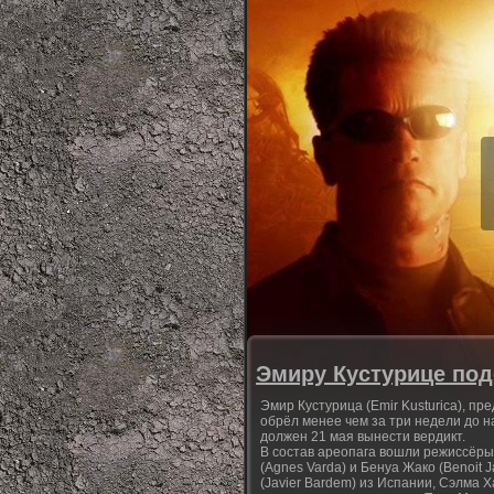
Эмиру Кустурице по
Эмир Кустурица (Emir Kusturica), п
обрёл менее чем за три недели до 
должен 21 мая вынести вердикт.
В состав ареопага вошли режиссёры:
(Agnes Varda) и Бенуа Жако (Benoit 
(Javier Bardem) из Испании, Сэлма 