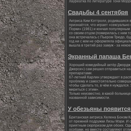
лауреатка по литературе Тони Морри
Свадьбы 4 сентября
Актриса Ким Кэттролл, родившаяся в
признаётся, что играет «сексуальн
Порки» (1981) и кончая популярным 
со своим отцом (помирилась с ним то
она встречалась с Пьером Трюдо, б
год ни с кем не оформляла официаль
вышла в третий раз замуж - за неко
Экранный папаша Бе
Хороший комедийный актёр Джордж К
Джерси») сам решил отправиться на
препаратами.
67-летний Карлин утверждает в расп
проблему и самостоятельно совершил
чтобы сделать то, в чём я нуждался
мириться с этим».
Только неизвестно, в какой больниц
названной зависимости.
У обезьяны появитс
Британская актриса Хелена Бонэм Ка
от прежней подружки Лизы Мэри. И с
приятным сюрпризом для обоих. Оди
особами, но вместе составляют отли