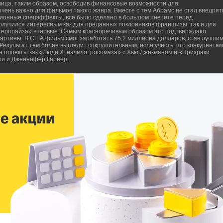
 лица, таким образом, освободив финансовые возможности для
 очень важно для фильмов такого жанра. Вместе с тем Абрамс не стал внедрят
ционные спецэффекты, все было сделано в большом пиетете перед
получился интересным как для преданных поклонников франшизы, так и для
Энтерпрайза» впервые. Самым красноречивым образом это подтверждают
картины. В США фильм смог заработать 75,2 миллиона долларов, став лучши
езультат тем более выглядит сокрушительным, если учесть, что конкурента
е проекты как «Люди Х. начало: росомаха» с Хью Джекманом и «Призраки
хи и Дженнифер Гарнер.