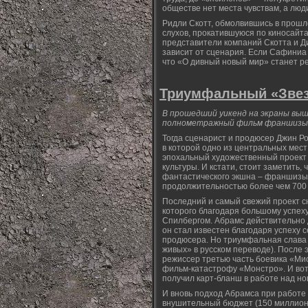
обществе нет места чувствам, а люд
Ридли Скотт, обмолвившись в прошло
слухов, прокатившуюся по киносайта
представители компаний Скотта и Д
зависит от сценария. Если Сафиниа 
что «О дивный новый мир» станет р
Триумфальный «Звез
В прошедший уикенд на экраны выше
полнометражный фильм франшизы, к
Тогда сценарист и продюсер Джин Р
в которой одно из центральных мест
эпохальный художественный проект 
культуры. И кстати, стоит заметить,
фантастического экшна – франшизы 
продолжительностью более чем 700
Последний и самый свежий проект с
которого благодаря большому успех
Спилбергом. Абрамс действительно 
он стал известен благодаря успеху 
продюсера. Но триумфальная слава 
живых» в русском переводе). После 
режиссер третью часть боевика «М
фильм-катастрофу «Монстро». И вот
получил карт-бланш в работе над н
И вновь подход Абрамса при работе
внушительный бюджет (150 миллионов