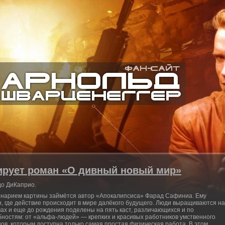
ирует роман «О дивный новый мир»
до ДиКаприо.
енарием картины займётся автор «Апокалипсиса» Фарад Сафиниа. Ему
, где действие происходит в мире далёкого будущего. Люди выращиваются на
х и еще до рождения поделены на пять каст, различающихся и по
бностям: от «альфа-людей» — крепких и красивых работников умственного
ов, которым доступна только самая простая физическая работа. В этом