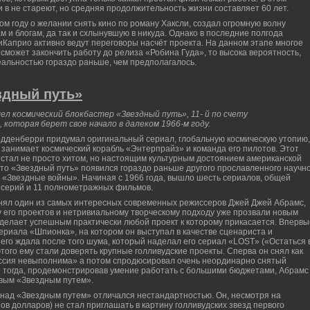
и в не стареют, но средняя продолжительность жизни составляет 60 лет.
м году о желании снять кино по роману Хаксли, создал огромную волну
м и блогам, да так и схлынувшую в никуда. Однако в последние полгода
иКаприо активно ведут переговоры насчёт проекта. На данном этапе многое
сможет закончить работу до релиза «Робина Гуда», то высока вероятность,
еальностью гораздо раньше, чем предполагалось.
дный путь»
л космический блокбастер «Звездный путь», 11- й по счету
оторая берет свое начало в далеком 1966-м году.
одденберри придумал оригинальный сериал, глобальную космическую утопию,
 занимает космический корабль «Энтерпрайз» и команда его пилотов. Этот
стал не просто хитом, но настоящим культурным достоянием американской
 что «Звездный путь» появился гораздо раньше другого прославленного научно
«Звездные войны». Начиная с 1966 года, вышло шесть сериалов, общей
 серий и 11 полнометражных фильмов.
нял один из самых интересных современных режиссеров Джей Джей Абрамс,
у его проектов и нетривиальному творческому подходу уже прозвали новым
делает успешным практически любой проект к которому прикасается. Впервы
сериала «Шпионка», на котором он выступал в качестве сценариста и
его ждала после того шума, который наделал его сериал «LOST» («Остаться 
этого ему стали доверять крупные голливудские проекты. Сперва он снял как
иссия невыполнима» а потом спродюсировал очень неординарно снятый
 тогда, продемонстрировав умение работать с большими бюджетами, Абрамс
овым «Звездным путем».
 над «Звездным путем» отличался нестандартностью. Он, несмотря на
 долларов) не стал приглашать в картину голливудских звезд первого