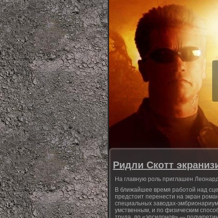
Ридли Скотт экраниз
На главную роль приглашен Леонар
В ближайшее время работой над сц
предстоит перенести на экран роман
специальных заводах-эмбрионариума
умственным, и по физическим спосо
труда, до «эпсилонов» — полукретин