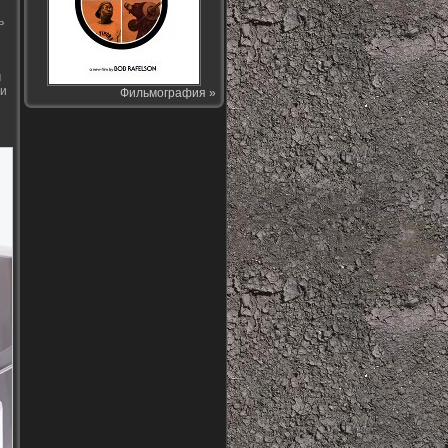
ь
м
ми
Фильмография »