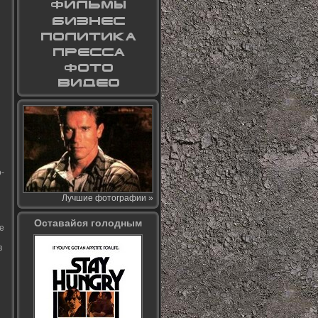
-
Лучшие фотографии »
Оставайся голодным
е
в