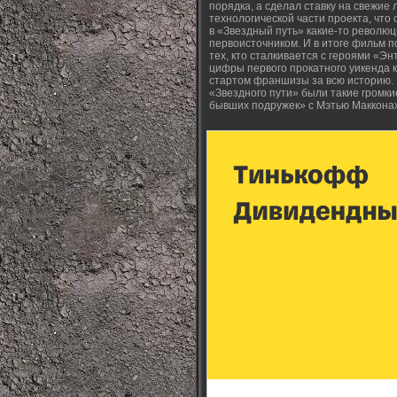
порядка, а сделал ставку на свежие
технологической части проекта, что
в «Звездный путь» какие-то револю
первоисточником. И в итоге фильм 
тех, кто сталкивается с героями «
цифры первого прокатного уикенда 
стартом франшизы за всю историю. Р
«Звездного пути» были такие громки
бывших подружек» с Мэтью Маккона