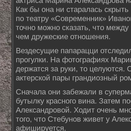
актриса Марина Александрова н
Как бы она ни старалась скрыть
по театру «Современник» Иван
точно можно сказать, что между
чем дружеские отношения.
Вездесущие папарацци отследил
прогулки. На фотографиях Мари
держатся за руки, то целуются. С
актерской пары грандиозный ро
Сначала они забежали в суперма
бутылку красного вина. Затем по
Александровой. Ходит очень мно
того, что Стебунов живет у Алек
афишируется.