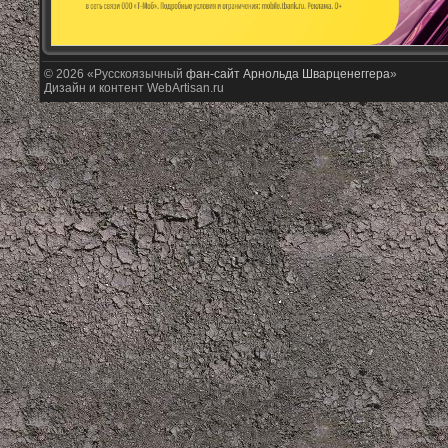
© 2026 «Русскоязычный
фан-сайт Арнольда Шварценеггера
»
Дизайн и контент WebArtisan.ru