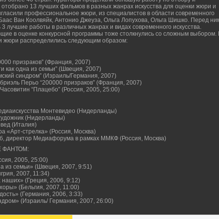
 отобрано 13 лучших фильмов в разных жанрах искусства для оценки жюри и
гласили профессиональное жюри, из специалистов в области современного
, Баас Ван Коолвяйк, Антонио Джеуза, Ольга Лопухова, Ольга Шишко. Перед ни
 3 лучшие работы в различных жанрах и видах современного искусства.
щие в оценке конкурсной программы тоже столкнулись со сложным выбором. 
 и жюри распределились следующим образом:
0000 призраков” (Франция, 2007)
и как одна из семьи” (Швеция, 2007)
мский синдром” (Израиль/Германия, 2007)
бриэль Перьо “200000 призраков” (Франция, 2007)
Часовитин “Плацебо” (Россия, 2005, 25:00)
 медиаискусства Монтевидео (Нидерланды)
ахудожник (Нидерланды)
овед (Италия)
ра «Арт-стрелка» (Россия, Москва)
, директор Медиафорума в рамках ММКФ (Россия, Москва)
Е ФАНТОМ:
сия, 2005, 25:00)
на из семьи» (Швеция, 2007, 9:51)
грия, 2007, 11:34)
 наших» (Греция, 2006, 9:12)
хоры» (Бельгия, 2007, 11:00)
ость» (Германия, 2006, 3:33)
дром» (Израиль/ Германия, 2007, 26:00)