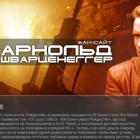
я
, похититель Рождества» в оригинале называется Dr.Seuss’s How the Grinch
и примерно так: «От д-ра Сойсса - Как Гринч украл Рождество», где под
крывается не психоаналитик a la Dr. Freud, а популярный детский писатель.
еносилось на телеэкран в середине 60-х - теперь и до него дошла очередь
уть ли не навязчивой идеей режиссеров из поколения «бэби-бум» (к нему
 экранизировали почти все любимые сказки и комиксы из своего детства. И вс