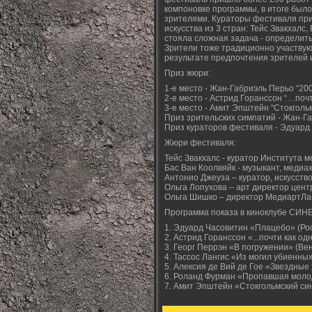
компоновке программы, в итоге было
зрителями. Кураторы фестиваля при
искусства из 3 стран: Тейс Звакхалс
стояла сложная задача - определить
Зрители тоже традиционно участвую
результате предпочтения зрителей
Приз жюри:
1-е место - Жан-Габриэль Перьо “20
2-е место - Астрид Горанссон “…почт
3-е место - Амит Эпштейн “Стокголь
Приз зрительских симпатий - Жан-Га
Приз кураторов фестиваля - Эдуард 
Жюри фестиваля:
Тейс Звакхалс - куратор Института
Бас Ван Коолвяйк - музыкант, меди
Антонио Джеуза – куратор, искусств
Ольга Лопухова – арт директор цент
Ольга Шишко – директор МедиартЛаб
Программа показа в киноклубе СИН
1. Эдуард Часовитин «Плацебо» (Рос
2. Астрид Горанссон «...почти как од
3. Георг Перрэн «В погружении» (Вен
4. Тассос Лангис «Из могил убиенных
5. Алексия де Вий де Гое «Звездные 
6. Роланд Фурман «Пропавшая молод
7. Амит Эпштейн «Стокгольмский син