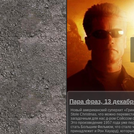
Пара фраз, 13 декабр
Новый американский суперхит «Гринч
Stole Christmas, что можно перевест
загадочным для нас д-ром Сойссом с
Это произведение 1957 года уже пер
стать Большим Фильмом, что стало ч
принадлежит и Рон Хауард), которые