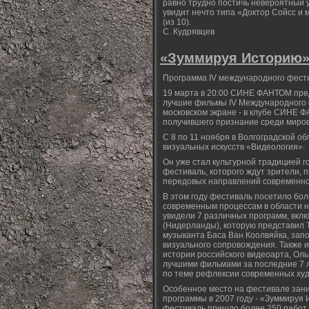
равно трудно постичь невероятный 
увидит нечто типа «Доктор Сойсс и 
(из 10).
С. Кудрявцев
«Зуммируя Историю
Программа IV международного фести
19 марта в 20:00 СИНЕ ФАНТОМ пред
лучшие фильмы IV Международного 
московском экране - в клубе СИНЕ Ф
получившего признание среди миров
С 8 по 11 ноября в Волгоградской 
визуальных искусств «Видеология».
Он уже стал культурной традицией г
фестиваль, которого ждут зрители, 
передовых направлений современного
В этом году фестиваль посетило бо
современным процессам в области не
увидели 7 различных программ, вк
(Нидерланды), которую представил 
музыканта Баса Ван Коолвяйка, зап
визуального сопровождения. Также 
истории российского видеоарта, Ол
лучшими фильмами за последние 7 л
по теме рефлексии современных худ
Особенное место на фестивале зани
программы в 2007 году - «Зуммируя
фестиваль пришло более 250 работ 