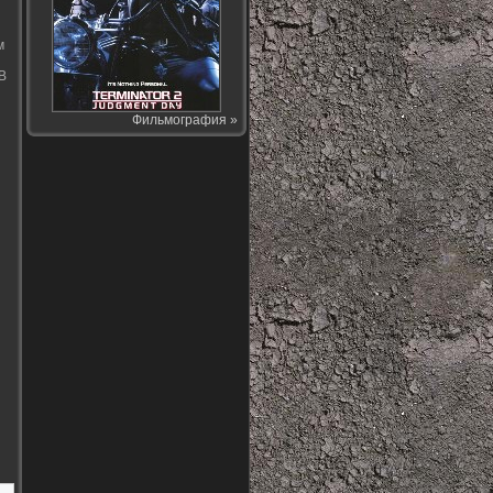
м
В
Фильмография »