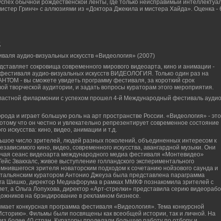
успех обычной рождественской ленты, где только неисправимый интеллектуа
мистер Гринч» с аллюзиями из «Доктора Джекила и мистера Хайда». Оценка - 
»
валя аудио-визуальных искусств «Видеология» (2007)
ставляет сокровища современного мирового видеоарта, кино и анимации -
фестиваля аудио-визуальных искусств ВИДЕОЛОГИЯ. Только один раз на
АНТОМ - вы сможете увидеть программу фестиваля, за короткий срок
ой творческой аудитории, и задать вопросы кураторам этого мероприятия.
областной филармонии с успехом прошел 4-й Международный фестиваль аудио
орода и играет большую роль на арт пространстве России. «Видеология» - это
потому что он честно и увлекательно репрезентирует современное состояние
 искусства: кино, видео, анимации и т.д.
льшое число зрителей, людей разных поколений, объединенных интересом к
зависимого кино, видео, современного искусства, авангардной музыки. Они
лючая сеанс видеоарта международного медиа фестиваля «Монтевидео»
Тейс Звакхалс, живое выступление голландского экспериментального
омнившегося зрителя новаторским подходом к сочетанию нойзового саунда и
итальянским куратором Антонио Джеуза была представлена параграмма
ьга Шишко, директор Медиафорума в рамках ММКФ познакомила зрителей с
ет, а Ольга Лопухова, директор «Арт-стрелки» представила серию видеорабо
ожников на брэндирование в рекламном бизнесе.
мает конкурсная программа фестиваля «Видеология». Тема конкурсной
 Историю». Фильмы были посвящены как всеобщей истории, так и личной. На
из более 40 стран. Кураторы проделали большую работу по отбору и