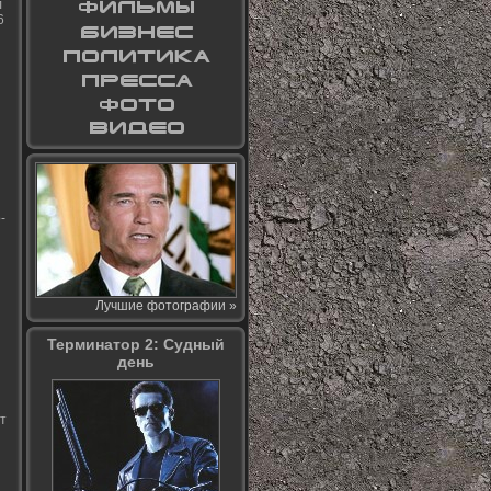
л
6
-
Лучшие фотографии »
Терминатор 2: Судный
день
т