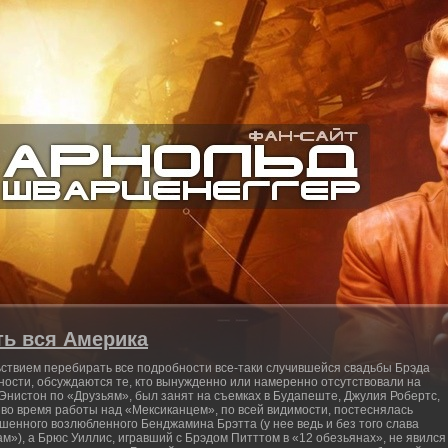
ть вся Америка
ствием перебирать все подробности все-таки случившейся свадьбы Брэда
ности, обсуждаются те, кто вынужденно или намеренно отсутствовали на
Энистон по «Друзьям», был занят на съемках в Будапеште, Джулия Робертс,
 во время работы над «Мексиканцем», по всей видимости, постеснялась
рошенного возлюбленного Бенджамина Брэтта (у нее ведь и без того слава
»), а Брюс Уиллис, игравший с Брэдом Питттом в «12 обезьянах», не явился