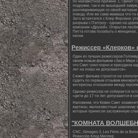
по неизвестной причине. С Гвинет Пэ
подружке, так и не вышедшей замуж,
разговаривающая со своей матерью 
поводу. Или же сама мамаша что-то н
Зато встретился с Клер Форлани, ут
разрыва с Пэлтроу - однако на цер
компании «Друзей». Открытая лесби
Питта готова позабыть о женщинах,
песни.
Режиссер «Клерков» 
Один из лучших режиссеров Голливу
своим новым фильмом «Зак и Мири с
что Смит снял порно и присудила ка
лет на показ не допускаются».
Сюжет фильма строится на злополуч
судить по первым отзывам кинокрити
интересны отношения между героям
Однако режиссер не собирается оста
«дети до 17-ти лет допускаются в с
Напомним, что Кевин Смит знаменит
картины, малоизвестные широкому зр
которые принесли заслуженную слав
"КОМНАТА ВОЛШЕБНИЦ
CNC, Gimages 3, Les Films de la Boiss
Режиссёр Клод Миллер