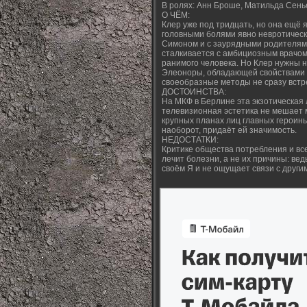
В ролях: Анн Броше, Матильда Сенье
О ЧЁМ:
Клер уже под тридцать, но она ещё
головными болями явно невротическ
Симоном и с заурядными родителями
сталкивается с амбициозным врачом
ранимого человека. Но Клер нужны н
Элеоноры, обладающей свойствами 
своеобразные методы не сразу встр
ДОСТОИНСТВА:
На МКФ в Берлине эта экзотическая
телевизионная эстетика не мешает 
крупных планах лиц главных героин
наоборот, придаёт ей значимость.
НЕДОСТАТКИ:
Критике общества потребления и вс
лечит болезни, а не их причины: ве
своём Я и не ощущает связи с друг