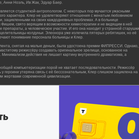
, Анни Ноэль, Ив Жак, Эдуар Баер.
 является студенткой-антропологом. С некоторых пор мучается ужасными
ого характера. Клер не удовлетворяют отношения с женатым любовником
, зацикленными на своих каждодневных проблемах. А в больнице
 Фишем, свято верящим в возможности химиотерапии и не видящим в ней
е препараты, а человеческое участие. И его она находит у странной старушк
целительницы-колдуньи. Элеонора уже излечила пятерых ребятишек, но её
ечают понимание персонала больницы и Клер.
 лента, снятая на малые деньги, была удостоена премии ФИПРЕССИ. Однако,
маститому режиссёру создавать оригинальное зрелище, основанное на
ь. Минимализм действия не лишает картину внутреннего драматизма, а
еобщей компьютеризации порой не хватает последовательности. Режиссёр
дь у героини утеряна связь с её бессознательным, Клер слишком зациклена на
ими жертвами современной цивилизации.