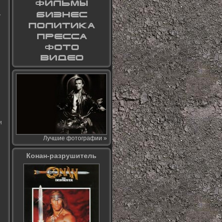
у
и
Лучшие фотографии »
Конан-разрушитель