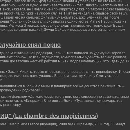
лтроу и так все ясно - Брэд ей лично звонил и уговаривал, но его бывшей
 наверно, было обидно. А вот невеста Дженнифер Энистон, несколько лет не
Нэнси, кажется, не смогла с ней примириться даже по такому торжественном
е простила дочурке - в любом случае, Питт не увидел на свадьбе свою тещу.
ешавшей его на съемках фильма «Знакомьтесь, Джо Блэк» как раз после
емонии Форлани обхаживал прибывший в одиночестве Мэтью Перри, тоже из
янка Мелисса Этеридж, которая однажды заявила, что только ради Брэда
 явилась со своей пассией Джули Сайфр и порадовала гостей исполнением
случайно снял порно
да, по мнению нашей редакции, Кевин Смит попался на удочку цензоров со
нимают порно». По всей видимости, комиссия MPAA действительно решила,
ртине достаточно жесткий рейтинг NC-17, подразумевающий, что «дети до 17
ных Заке и Мири, которые в поисках денег решают снять порнофильм. И, есл
ков, это им очень даже удалось. Впрочем, самому Кевину Смиту скорее
и.
навливаться в борьбе с MPAA и планирует все же добиться рейтинга RR –
опровождении родителей».
 своим фильмом «Догма», кроме того у него есть совершенно замечательные
ителю как то «Клерки», «В погоне за Эми», «Тусовщики в супермаркете»,
у режиссеру.
" (La chambre des magiciennes)
iere, Telecip, arte France (Франция), 2000 год / Пирамида, 2001 год, 80 минут.