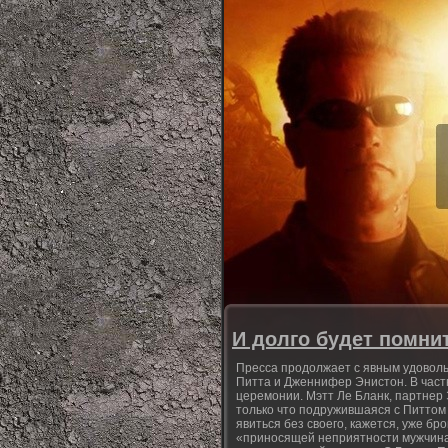
И долго будет помни
Пресса продолжает с явным удоволь
Питта и Дженнифер Энистон. В част
церемонии. Мэтт Ле Бланк, партнер 
только что подружившаяся с Питтом
явиться без своего, кажется, уже б
«приносящей неприятности мужчинам