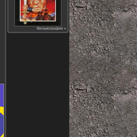
и
Фильмография »