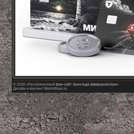
© 2026 «Русскоязычный
фан-сайт Арнольда Шварценеггера
»
Дизайн и контент WebArtisan.ru