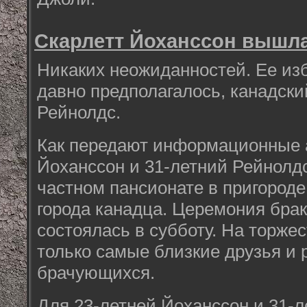
Скарлетт Йоханссон вышл
Никаких неожиданностей. Ее изб
давно предполагалось, канадски
Рейнолдс.
Как передают информационные а
Йоханссон и 31-летний Рейнолд
частном пансионате в пригороде
города канадца. Церемония бра
состоялась в субботу. На торж
только самые близкие друзья и 
брачующихся.
Для 23-летней Йоханссон и 31-л