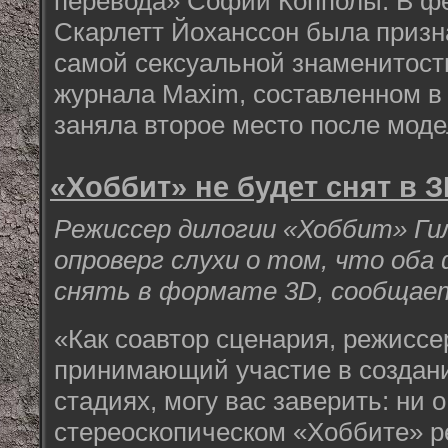
перевода» Софии Копполы. В фе
Скарлетт Йоханссон была призн
самой сексуальной знаменитость
журнала Maxim, составленном в 
заняла второе место после мод
«Хоббит» не будет снят в 
Режиссер дилогии «Хоббит» Ги
опроверг слухи о том, что оба
снять в формате 3D, сообщает
«Как соавтор сценария, режиссе
принимающий участие в создан
стадиях, могу вас заверить: ни 
стереоскопическом «Хоббите» ре