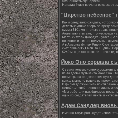
жизненность сценариев».
Награда будет вручена режиссеру вм
"Царство небесное" 
Как и следовало ожидать, историко-
делать крупные сборы за пределами 
суммы $101 млн. только за две неде
Аналитики считают, что несмотря на
Месть ситхов» Джорджа Лукаса (Geor
позициях и в итоге получить в други
А в Америке фильм Ридли Скотта де
счёт лишь $35,1 млн. за 10 дней. В
$240 млн., и это позволит почти вд
Йоко Оно сорвала с
Съемки телевизионного документал
из-за вдовы музыканта Йоко Оно. О
несмотря на предварительную догов
консультант, но вышла из проекта и
В фильм должны были войти ранее н
женой Синтией Леннон и личным пс
«Мы работали над фильмом несколько
один из создателей ленты в интервь
Адам Сэндлер вновь 
Именно такую роль будет исполнять