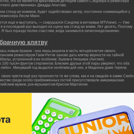
вестно, что он является креативным детищем самого Сэндлера и режиссера
тнего девственника» Джадда Апатова.
ни стенд-ап комиков, будет задействован актер, постоянно снимающийся у
 режиссера Лесли Манн.
ется еще и выступать, — сокрушался Сэндлер в интервью MTVnews. — Уже
 я в последний раз выходил на сцену как стэнд-ап комик. Лет десять. Поэтому
а. Я был гораздо более счастлив, когда занимался ничегонеделанием».
брачную клятву
ась новым браком - она лишь решила в честь четырёхлетия своего
танским режиссёром Гаем Ритчи заново дать клятву верности на тайной
ббалы, устроенной в их особняке Эшком в Уилшире (Англия).
 100 тысяч фунтов стерлингов. Близкие друзья этой пары уверяют, что оба
да-либо». Минувший год выдался нелёгким для них, и Мадонна даже теряла
воих чувств ещё раз произнести те же слова, как и на свадьбе в замке Скибо
жестве среди особо приближённых гостей присутствовали американская
нглийским мужем, рок-музыкантом Крисом Мартином.