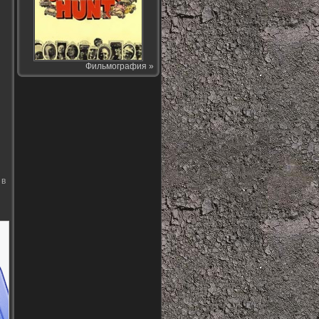
Фильмография »
 в