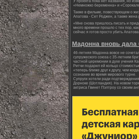
У проекта пока нет названия, но из
«Немножко беременна» и «Сорокале
Также в фильме, повествующем о жиз
Апатова - Сет Роджен, а также жена
«Мне снова пришлось писать и прид
много времени прошло с тех пор, как
сейчас я готов просто убить Апатов
Мадонна вновь дала 
46-летняя Мадонна вовсе не сочетал
супружеского союза с 35-летним бри
частной церемонии в духе учения Ка
Ритчи подарил ей кольцо стоимостью
«теперь ближе друг к другу, чем ког
сознание во время мирового турне.
Супруги хотели ради подтверждения с
Дорноке (Шотландия). На новом тор
актриса Гвинет Пэлтроу со своим а