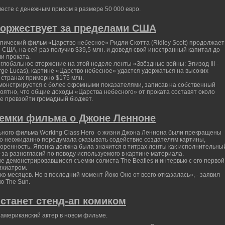
есте с денежным призом в размере 50 000 евро.
торжествует за пределами США
эпический фильм «Царство небесное» Ридли Скотта (Ridley Scott) продолжает
США, на сей раз получив $39,5 млн. и доведя свой иностранный капитал до
ли проката.
 глобальное вторжение на этой неделе ленты «Звёздные войны: Эпизод III -
ge Lucas), картине «Царство небесное» удастся удержаться на высоких
х странах примерно $175 млн.
монстрируется с более скромными показателями, записав на собственный
ероятно, что общие доходы «Царства небесного» от проката составят около
вое превзойти громадный бюджет.
ъемки фильма о Джоне Ленноне
ьного фильма Working Class Hero о жизни Джона Леннона были прекращены
но неожиданно передумала оказывать содействие создателям картины,
оренность. Японка должна была значится в титрах ленты как исполнительны
з-за разногласий по поводу используемого в картине материала.
е демонстрировавшиеся съемки солиста The Beatles и интервью с его первой
ихиатром.
 месяцев. Но в последний момент Йоко Оно от всего отказалась», - заявил
ю The Sun.
станет стенд-ап комиком
 американский актер в новом фильме.