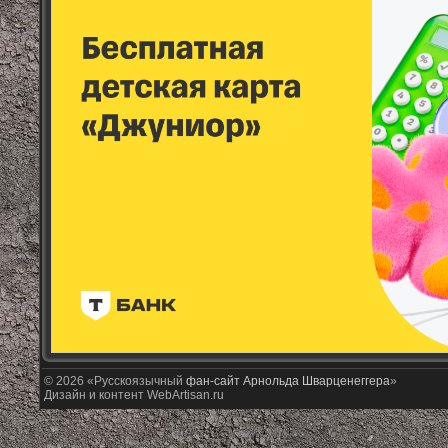
© 2026 «Русскоязычный
фан-сайт Арнольда Шварценеггера
»
Дизайн и контент WebArtisan.ru