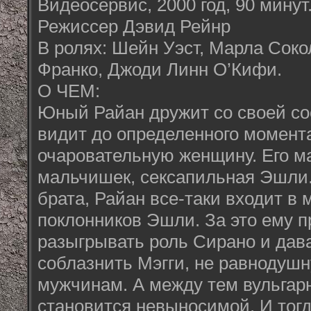
Видеосервис, 2000 год, 90 минут
Режиссер Дэвид Рейнр
В ролях: Шейн Уэст, Марла Сок
Франко, Джоди Линн О’Кифи.
О ЧЕМ:
Юный Райан дружит со своей сос
видит до определенного момента
очаровательную женщину. Его ман
мальчишек, сексапильная Эшли.
брата, Райан все-таки входит в 
поклонников Эшли. За это ему п
разыгрывать роль Сирано и дава
соблазнить Мэгги, не равнодуш
мужчинам. А между тем вульгар
становится невыносимой. И тог