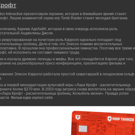
Крофт
os Interactive презентовали героиню, которая в ближайшее время станет
офт. Лицом знаменитой серии игр Tomb Raider станет молодая британка
нгличанку, Кариму Адебайб, которая в свою очередь исполняла роль
истательной Анджелины Джоли.
о рекрутированная на почетную роль Кэрролл идеально попадает под
тительницы гробниц. Дело в том, что Элисон помимо восхитительных
портивна. В прошлом она профессиональная гимнастка. Поэтому все трюки и
фт, ей исполнить не составит никакого труда.
ии и изучала древние легенды и мифы. Все это понадобится Кэролл для того,
ероиню на разнообразных пресс-конференциях, презентациях фильма и
ложения Элисон Кэрролл работала простой секретаршей в лондонском гольф
.
сь в первой киноадаптации культовой игры «Лара Крофт - расхитительница
рокате более $270 млн. В 2003 году актриса снова воплотила на экране обра
 «Лара Крофт - расхитительница гробниц: Колыбель жизни». Правда успех
асти. Фильм едва окупил себя.