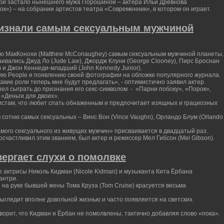
ери застало нынешнего мужа Порошиной – актера Ильи Древнова
к») – на собрании артистов театра «Современник», в котором он играет.
изнали самым сексуальным мужчиной
ью МакКонохи (Matthew McConaughey) самым сексуальным мужчиной планеты.
аивались Джуд Ло (Jude Law), Джордж Клуни (George Clooney), Пирс Броснан
tt) и Джон Кеннеди-младший (John Kennedy Junior).
ю People и появлению своей фотографии на обложке популярного журнала.
акие роли теперь мне будут предлагать», - оптимистично заявил актер.
ел сыграть до признания его секс-символом - «Парни побоку», «Порок»,
«Деньги для двоих».
стам, что любит спать обнаженным и предпочитает изящных и грациозных
 сотню самых сексуальных – Винс Вон (Vince Vaughn), Орландо Блум (Orlando
амого сексуального из живущих мужчин» присваивается в двадцатый раз.
осчастливил этим званием, был актер и режиссер Мел Гибсон (Mel Gibson).
ергает слухи о помолвке
е актрисы Николь Кидман (Nicole Kidman) и музыканта Кита Ёрбана
антри.
 на руке бывшей жены Тома Круза (Tom Cruise) красуется весьма
выглядит вполне довольной жизнью и часто появляется на светских
ворит, что Кидман и Ёрбан не помолвлены, тактично добавляя слово «пока».