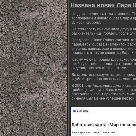
Названа новая Лара 
На днях представители компании Eid
воплощением нового образа Лары Кр
Элисон Кэрролл.
На этом посту она сменила другую а
расхитительницы гробниц после бл
Продюсеры Tomb Raider считают, чт
параметры образа знаменитой расхи
внешних данных еще и невероятно с
приемы, которыми славится Лара Кро
К тому же она прошла курс археолог
чтобы достойно представить свою г
видеоигр, встречах с фанатами.
До столь головокружительного пред
клубе и тренировала юных гимнастов
В 2001 году Анджелина Джоли сняла
гробниц». Фильм собрал в мировом п
археолога и авантюристки в фильме
сиквела был менее успешен первой ч