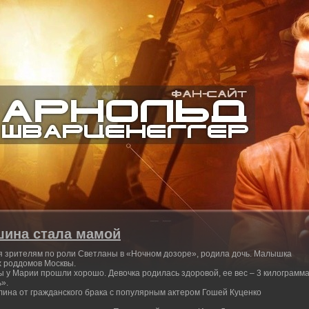
шина стала мамой
 зрителям по роли Светланы в «Ночном дозоре», родила дочь. Малышка
х роддомов Москвы.
ы у Марии прошли хорошо. Девочка родилась здоровой, ее вес – 3 килограмм
».
лина от гражданского брака с популярным актером Гошей Куценко