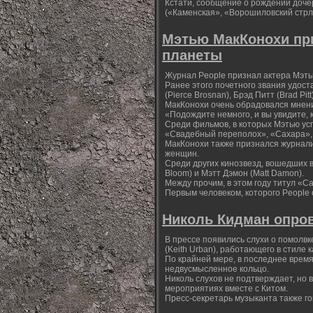
Кстати, сообщение о рождении доч
(«Каменская», «Ворошиловский стрло
Мэтью МакКонохи пр
планеты
Журнал People признал актера Мэт
Ранее этого почетного звания удост
(Pierce Brosnan), Брэд Питт (Brad Pi
МакКонохи очень обрадовался мнени
«Подождите немного, и вы увидите, к
Среди фильмов, в которых Мэтью усп
«Свадебный переполох», «Сахара», 
МакКонохи также признался журнали
женщин.
Среди других кинозвезд, вошедших в
Bloom) и Мэтт Дэмон (Matt Damon).
Между прочим, в этом году титул «С
Первым человеком, которого People 
Николь Кидман опров
В прессе появились слухи о помолвк
(Keith Urban), работающего в стиле к
По крайней мере, в последнее время
недвусмысленное кольцо.
Николь слухов не подтверждает, но 
мероприятиях вместе с Китом.
Пресс-секретарь музыканта также го