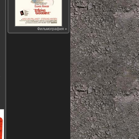
Фильмография »
-
з