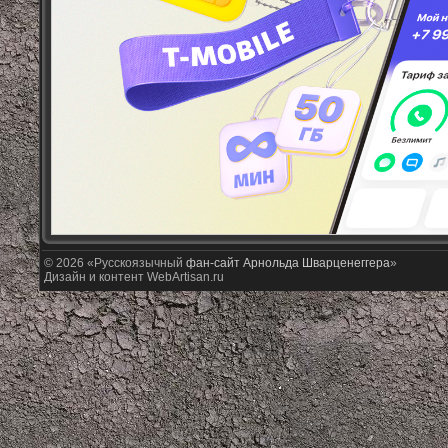
© 2026 «Русскоязычный
фан-сайт Арнольда Шварценеггера
»
Дизайн и контент WebArtisan.ru