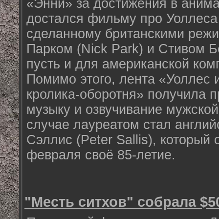
«Энни» за достижения в анима
достался фильму про Уоллеса 
сделанному британскими реж
Парком (Nick Park) и Стивом Б
пусть и для американской ком
Помимо этого, лента «Уоллес 
кролика-оборотня» получила п
музыку и озвучивание мужской
случае лауреатом стал англий
Сэллис (Peter Sallis), который
февраля своё 85-летие.
"Месть ситхов" собрала $5