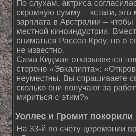
По слухам, актриса согласила
скромную сумму – кстати, это
зарплата в Австралии – чтобы
местной киноиндустрии. Вмест
сниматься Рассел Кроу, но о е
не известно.
Сама Кидман отказывается го
стороне «Эвкалипта»: «Откров
неуместны. Вы спрашиваете с
сколько они получают за рабо
мириться с этим?»
Уоллес и Громит покорили
На 33-й по счёту церемонии в