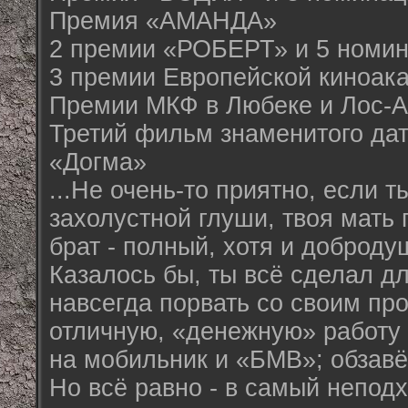
Премия «АМАНДА»
2 премии «РОБЕРТ» и 5 номи
3 премии Европейской киноак
Премии МКФ в Любеке и Лос-
Третий фильм знаменитого дат
«Догма»
...Не очень-то приятно, если т
захолустной глуши, твоя мать 
брат - полный, хотя и доброду
Казалось бы, ты всё сделал дл
навсегда порвать со своим пр
отличную, «денежную» работу 
на мобильник и «БМВ»; обзавё
Но всё равно - в самый непо