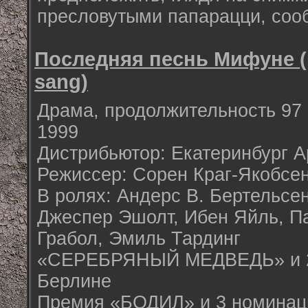
пресловутыми папарацци, сооб
Последняя песнь Мифуне (M
sang)
Драма, продолжительность 97 
1999
Дистрибьютор: Екатеринбург А
Режиссер: Сорен Краг-Якобсе
В ролях: Андерс В. Бертельсен
Джеспер Эшолт, Ибен Яйль, П
Грабол, Эмиль Тардинг
«СЕРЕБРЯНЫЙ МЕДВЕДЬ» и 2
Берлине
Премия «БОДИЛ» и 3 номинац