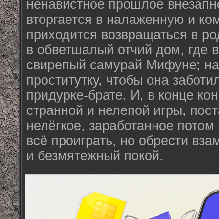
ненавистное прошлое внезапн
вторгается в налаженную и ко
приходится возвращаться в ро
в обветшалый отчий дом, где 
свирепый самурай Мифуне; на
проститутку, чтобы она забот
придурке-брате. И, в конце ко
странной и нелепой игры, пост
нелёгкое, заработанное потом 
всё проиграть, но обрести вз
и безмятежный покой.