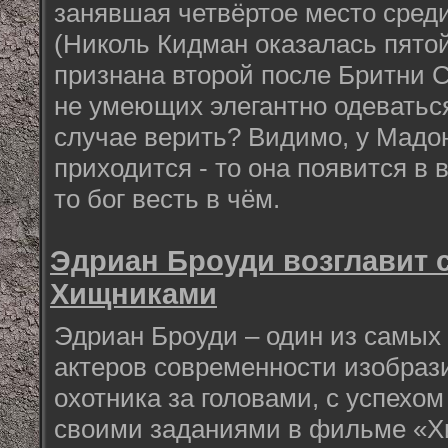
занявшая четвёртое место среди 
(Николь Кидман оказалась пято
признана второй после Бритни С
не умеющих элегантно одеваться
случае верить? Видимо, у Мадон
приходится - то она появится в
то бог весть в чём.
Эдриан Броуди возглавит 
Хищниками
Эдриан Броуди – один из самых
актеров современности изобраз
охотника за головами, с успехо
своими заданиями в фильме «