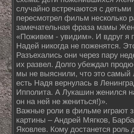
случайно встречаются с детьми
пересмотрел фильм несколько ра
замечательная фраза мамы Жен
«Поживем - увидим». И вдруг я 
Надей никогда не поженятся. Эт
Разъехались они через пару недел
их развел. Долго убеждал продю
мы не выяснили, что это самый 
есть Надя вернулась в Ленингр
Ипполита. А Лукашин женился н
он на ней не жениться!)».
Важные роли в фильме играют 
картины – Андрей Мягков, Барб
Яковлев. Кому достанется роль 