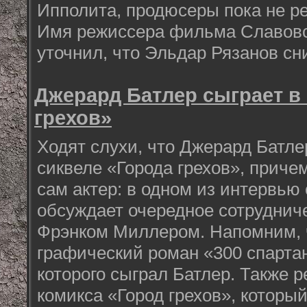
Ипполита, продюсеры пока не р
Имя режиссера фильма Славовск
уточнил, что Эльдар Рязанов сн
Джерард Батлер сыграет в
грехов»
Ходят слухи, что Джерард Батле
сиквеле «Города грехов», приче
сам актер: в одном из интервью 
обсуждает очередное сотруднич
Фрэнком Миллером. Напомним, 
графический роман «300 спарта
которого сыграл Батлер. Также р
комикса «Город грехов», который