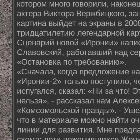
котором много говорили, наконе
актера Виктора Вержбицкого, за
картина выйдет на экраны в 2008 
тридцатилетию легендарной кар
Сценарий новой «Иронии» напи
Славовский, работавший над се
«Остановка по требованию».
«Сначала, когда предложение на
«Иронии-2» только поступило, ч
испугался, сказал: «Ни за что! Э
нельзя», - рассказал нам Алекс
«Комсомольской правды». - Ушел
что в материале можно найти о
линии для развития. Мне предл
схема: дети поженившихся Жен