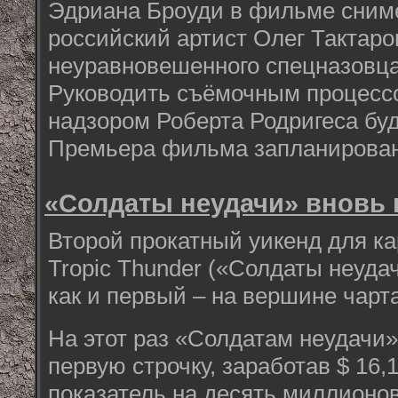
Эдриана Броуди в фильме сним
российский артист Олег Тактаро
неуравновешенного спецназовца
Руководить съёмочным процесс
надзором Роберта Родригеса бу
Премьера фильма запланирована
«Солдаты неудачи» вновь
Второй прокатный уикенд для к
Tropic Thunder («Солдаты неуда
как и первый – на вершине чарта
На этот раз «Солдатам неудачи»
первую строчку, заработав $ 16,
показатель на десять миллионо