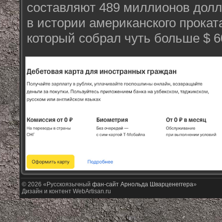
составляют 489 миллионов долла
в истории американского прокат
который собрал чуть больше $ 
© 2026 «Русскоязычный
фан-сайт Арнольда Шварценеггера
»
Дизайн и контент WebArtisan.ru