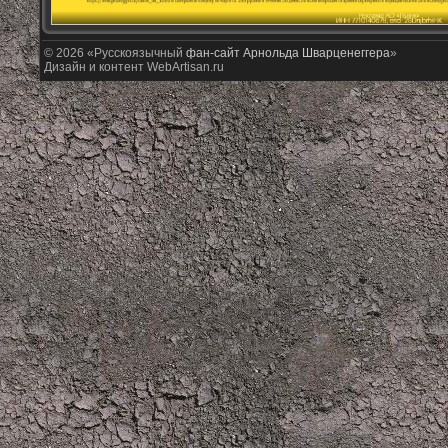
© 2026 «Русскоязычный
фан-сайт Арнольда Шварценеггера
»
Дизайн и контент WebArtisan.ru