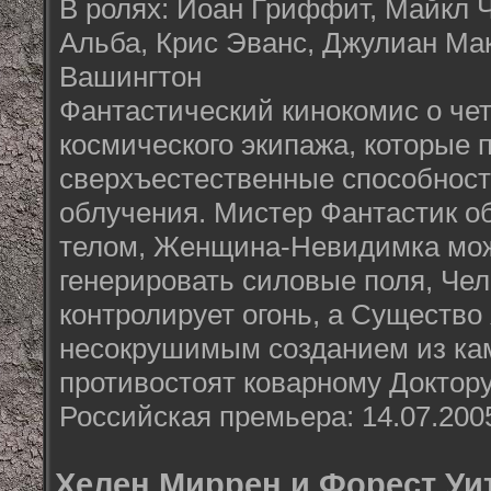
В ролях: Йоан Гриффит, Майкл 
Альба, Крис Эванс, Джулиан Ма
Вашингтон
Фантастический кинокомис о че
космического экипажа, которые 
сверхъестественные способност
облучения. Мистер Фантастик о
телом, Женщина-Невидимка може
генерировать силовые поля, Че
контролирует огонь, а Существо
несокрушимым созданием из кам
противостоят коварному Доктору
Российская премьера: 14.07.200
Хелен Миррен и Форест Уи