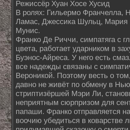
Режиссёр Хуан Хосе Хусид
В ролях: Гильермо Франчелла, 
Ламас, Джессика Шульц, Мария 
Мунис.
Франко Де Риччи, симпатяга с г
цвета, работает ударником в за
Буэнос-Айреса. У него есть смаз
все надежды связаны с симпати
Вероникой. Поэтому весть о том
давно не живёт по обмену в Нью
стриптизёршей Мэри Ли, станов
неприятным сюрпризом для сен
папаши. Франко отправляется н
воочию убедиться в коварстве 
придумавшей сказочку о смерти 