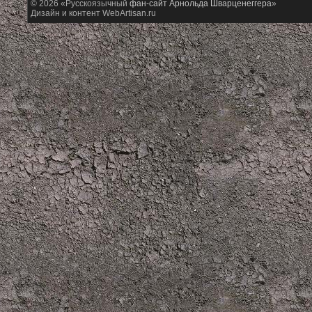
© 2026 «Русскоязычный
фан-сайт Арнольда Шварценеггера
»
Дизайн и контент WebArtisan.ru