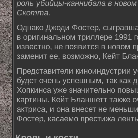
роль убийцы-каннибала в ново
Скотта.
Однако Джоди Фостер, сыгравша
в оригинальном триллере 1991 го
известно, не появится в новом 
заменит ее, возможно, Кейт Бла
Представители киноиндустрии 
будет очень успешным, так как 
Хопкинса уже значительно повы
картины. Кейт Бланшетт также 
актриса, и она внесет не меньш
Фостер, касаемо престижа лент
Кровь и кости