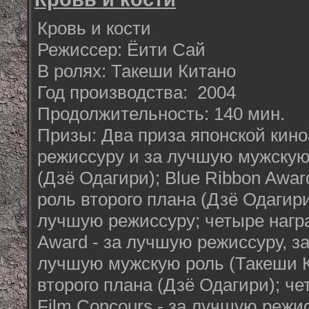
Кровь и кости
Режиссер: Ёити Сай
В ролях: Такеши Китано
Год производства: 2004
Продолжительность: 140 мин.
Призы: Два приза японской кин
режиссуру и за лучшую мужскую
(Дзё Одагири); Blue Ribbon Awa
роль второго плана (Дзё Одагири
лучшую режиссуру; четыре нагр
Award - за лучшую режиссуру, з
лучшую мужскую роль (Такеши К
второго плана (Дзё Одагири); че
Film Concours - за лучшую режи