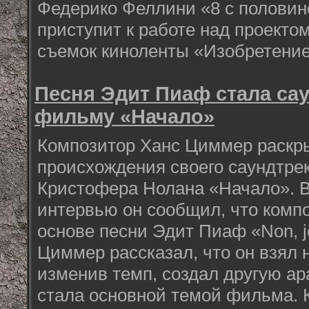
Федерико Феллини «8 с половин
приступит к работе над проекто
съемок киноленты «Изобретение
Песня Эдит Пиаф стала са
фильму «Начало»
Композитор Ханс Циммер раскр
происхождения своего саундтре
Кристофера Нолана «Начало». В
интервью он сообщил, что комп
основе песни Эдит Пиаф «Non, je
Циммер рассказал, что он взял 
изменив темп, создал другую ар
стала основной темой фильма. 