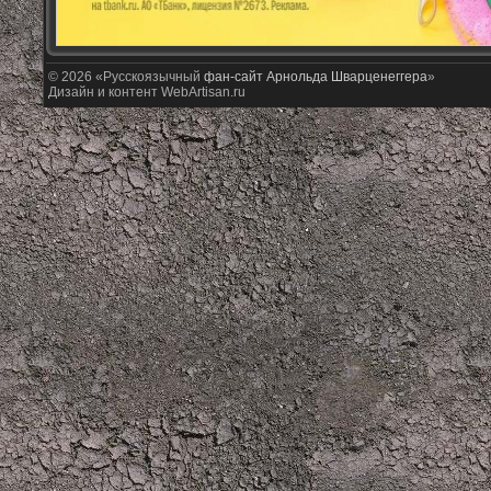
© 2026 «Русскоязычный
фан-сайт Арнольда Шварценеггера
»
Дизайн и контент WebArtisan.ru