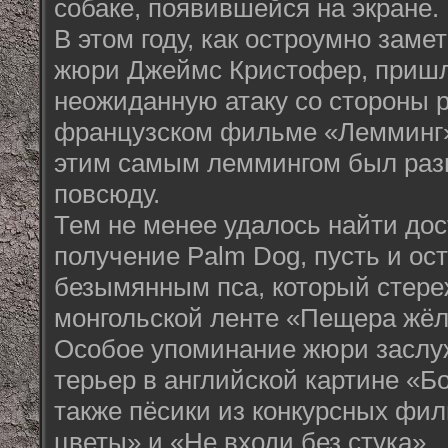
собаке, появившейся на экране.
В этом году, как остроумно заме
жюри Джеймс Кристофер, приш
неожиданную атаку со стороны р
французском фильме «Лемминг»,
этим самым леммингом был раз
повсюду.
Тем не менее удалось найти дос
получение Palm Dog, пусть и ос
безымянным пса, который стере
монгольской ленте «Пещера жёл
Особое упоминание жюри заслу
терьер в английской картине «Б
также пёсики из конкурсных ф
цветы» и «Не входи без стука».