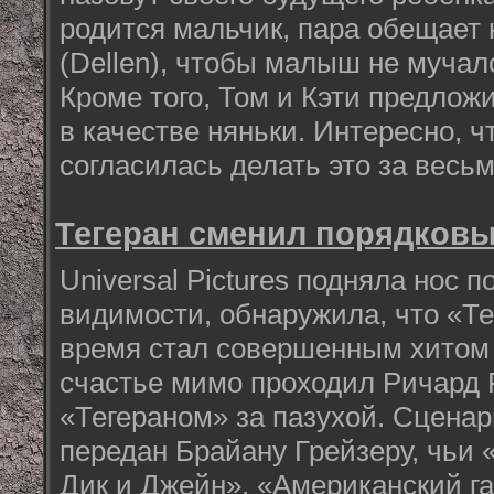
родится мальчик, пара обещает 
(Dellen), чтобы малыш не мучал
Кроме того, Том и Кэти предлож
в качестве няньки. Интересно, 
согласилась делать это за весь
Тегеран сменил порядков
Universal Pictures подняла нос п
видимости, обнаружила, что «Те
время стал совершенным хитом 
счастье мимо проходил Ричард 
«Тегераном» за пазухой. Сцена
передан Брайану Грейзеру, чьи
Дик и Джейн», «Американский ган