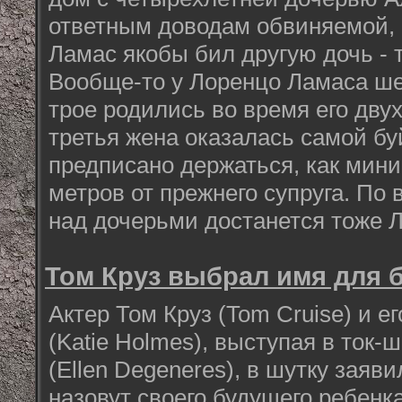
ответным доводам обвиняемой, 
Ламас якобы бил другую дочь -
Вообще-то у Лоренцо Ламаса ше
трое родились во время его дву
третья жена оказалась самой бу
предписано держаться, как мини
метров от прежнего супруга. По 
над дочерьми достанется тоже Л
Том Круз выбрал имя для 
Актер Том Круз (Tom Cruise) и е
(Katie Holmes), выступая в ток
(Ellen Degeneres), в шутку заяв
назовут своего будущего ребенка