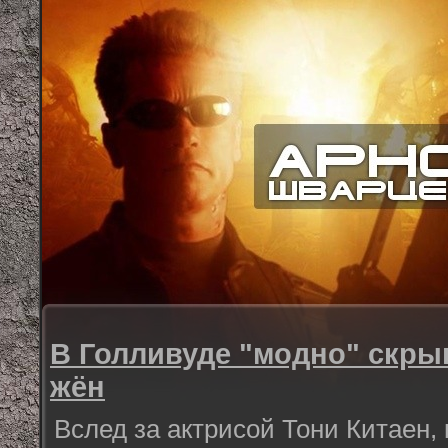
В Голливуде "модно" скры
жён
Вслед за актрисой Тони Китаен, 