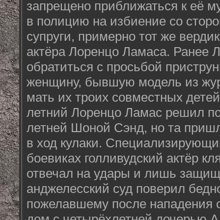
запрещено приближаться к её м
в полицию на избиение со стор
супруги, примерно тот же верди
актёра Лоренцо Ламаса. Ранее 
обратиться с просьбой пристру
женщину, бывшую модель из жу
мать их троих совместных детей.
летний Лоренцо Ламас решил под
летней Шоной Сэнд, но та пришл
в ход кулаки. Специализирующи
боевиках голливудский актёр кля
отвечал на удары и лишь защища
анджелесский суд поверил бедн
пожелавшему после нападения 
дом с четырёхлетней дочерью А