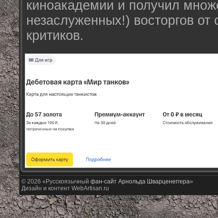
киноакадемии и получил множе
незаслуженных!) восторгов от
критиков.
© 2026 «Русскоязычный
фан-сайт Арнольда Шварценеггера
»
Дизайн и контент WebArtisan.ru