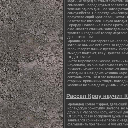
картинке перед внятным сюжетом, а
символике - перед грубым эпатажем
течение одного дня. Все завсегдат
самоубийства. Но прежде чем соверш
преуспевающий брат-певец. Уехать на
безответно влюблён. Паула обводит 
Герарду. Появление в кафе брата Г
оказывается слишком запоздалым со
туалета и гладящей голову мертвого
ДОСТОИНСТВА:
Ироничная режиссёрская манера проя
которые обычно остаются за кадром
герои говорят лишь о пустяках, ско
выходит подтекст, как у Эрнеста Хем
НЕДОСТАТКИ:
Чисто мировоззренческие, если их м
неуловима, но она высасывает из п
личности может реализоваться лишь 
молодым. Юная дочка хозяина кафе
сексуальность. Но и это невинное ж
старших, привыкших тянуть повседне
человека не знал даже унылый Чехов
Рассел Кроу научит 
Ирландец Колин Фэррел, делающий у
ирландскую рок-группу Boyzone, но 
дружбу с Расселом Кроу, который да
Of Grunts, сразу воспрянул духом и 
занимался сочинением песен с недав
фальшивить при пении. И музыкальн