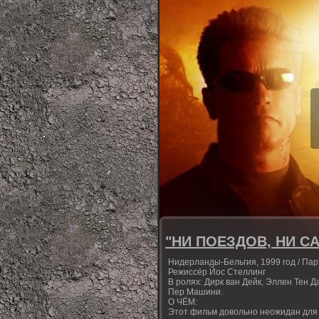
"НИ ПОЕЗДОВ, НИ САМ
Нидерланды-Бельгия, 1999 год / Пар
Режиссёр Йос Стеллинг
В ролях: Дирк ван Дейк, Эллен Тен 
Пер Машини.
О ЧЁМ:
Этот фильм довольно неожидан для 