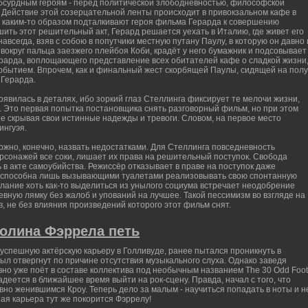
бсурдным героям - перед политической злободневностью, философской
. Действие этой созерцательной ленты происходит в привокзальном кафе в
аи каким-то образом подталкивают героя фильма Герарда к совершению
ить этот решительный акт, Герард решается уехать в Италию, где живет его
всегда, взяв с собою в попутчики местную путану Паулу, в которую он давно 
вокруг пальца заезжего плейбоя Коби, крадёт у него бумажник и подсовывает
ерарда, воплощающего представление всех обитателей кафе о сладкой жизни
бытием. Впрочем, как и финальный жест скорбящей Паулы, сидящей на полу
 Герарда.
вилась в деталях, ибо зоркий глаз Стеллинга фиксирует те мелочи жизни,
. Это первая попытка постановщика снять разговорный фильм, но при этом
рее скрывая свои истинные надежды и тревоги. Словом, на первое место
ингуэя.
ожно, конечно, назвать недостатками. Для Стеллинга повседневность
ерсонажей все соки, лишает их права на решительный поступок. Свобода
в акте самоубийства. Режиссёр отказывает в праве на поступок даже
 способна лишь вызывающими туалетами реализовывать свою спонтанную
елание хоть как-то выделиться из унылого социума встречает неодобрение
вную лямку без жалоб и упований на лучшее. Такой пессимизм во взгляде на
, не без влияния произведений которого этот фильм снят.
Колина Фэррела петь
спешную актёрскую карьеру в Голливуде, ранее пытался проникнуть в
был отвергнут по причине отсутствия музыкального слуха. Однако заведя
вно уже поёт в составе коллектива под необычным названием The 30 Odd Foot
надеется в ближайшее время выйти на рок-сцену. Правда, начал с того, что
но женившимся Кроу. Теперь дело за малым - научиться попадать в ноты и н
ая карьера тут же покорится Фэррелу!