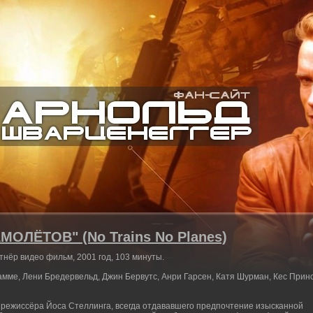
ОЛЁТОВ" (No Trains No Planes)
тнёр видео фильм, 2001 год, 103 минуты.
Дамме, Лени Бредервельд, Джин Бервутс, Анри Гарсен, Катя Шурман, Кес Принс
режиссёра Йоса Стеллинга, всегда отдававшего предпочтение изысканной