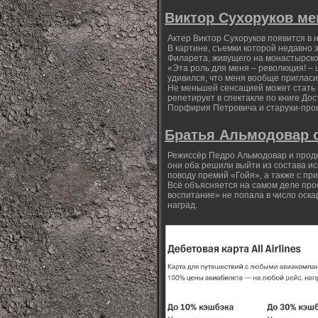
Виктор Сухоруков ме
Актер Виктор Сухоруков появится в 
В картине, съемки которой недавно 
Филарета, живущего на монастырско
«Эта роль для меня – революция! – 
удивился, что меня вообще пригласи
Не меньшей сенсацией может стать 
репетирует в спектакле по книге До
Порфирия Петровича и старухи-пр
Братья Альмодовар 
Режиссёр Педро Альмодовар и продю
они оба решили выйти из состава и
поводу премий «Гойя», а также с п
Всё объясняется на самом деле про
воспитание» не попала в число оска
наград.