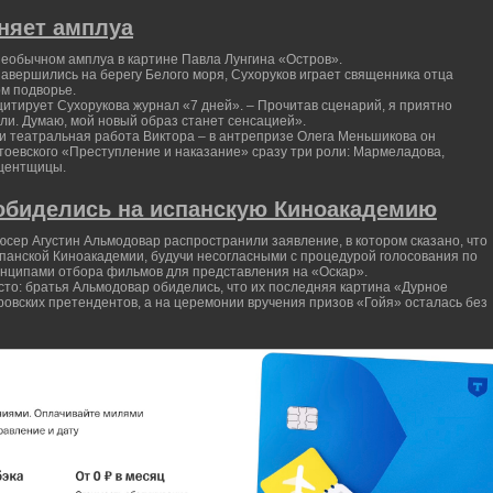
няет амплуа
необычном амплуа в картине Павла Лунгина «Остров».
завершились на берегу Белого моря, Сухоруков играет священника отца
м подворье.
цитирует Сухорукова журнал «7 дней». – Прочитав сценарий, я приятно
ли. Думаю, мой новый образ станет сенсацией».
и театральная работа Виктора – в антрепризе Олега Меньшикова он
стоевского «Преступление и наказание» сразу три роли: Мармеладова,
оцентщицы.
обиделись на испанскую Киноакадемию
сер Агустин Альмодовар распространили заявление, в котором сказано, что
спанской Киноакадемии, будучи несогласными с процедурой голосования по
ринципами отбора фильмов для представления на «Оскар».
сто: братья Альмодовар обиделись, что их последняя картина «Дурное
ровских претендентов, а на церемонии вручения призов «Гойя» осталась без