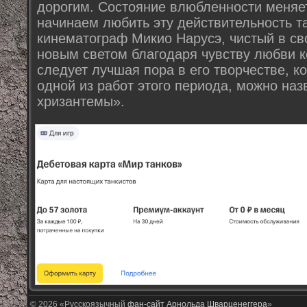
дорогим. Состояние влюбленности меняет
начинаем любить эту действительность так
кинематограф Микио Нарусэ, чистый в св
новым светом благодаря чувству любви к
следует лучшая пора в его творчестве, к
одной из работ этого периода, можно на
хризантемы».
© 2026 «Русскоязычный
фан-сайт Арнольда Шварценеггера
»