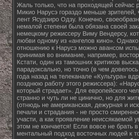
Жаль только, что на проходящей сейчас 
Микио Нарусэ гораздо меньше зрителей, ч
лент Ясудзиро Одзу. Конечно, своеобраз
немалой степени была обязана своей за
немецкому режиссеру Виму Вендерсу, кот
любви одному из «ангелов кино». Однако
отношению к Нарусэ можно авансом испы
принимая во внимание, например, востор
Кстати, один из тамошних критиков выск
парадоксально, но точно (в чем довелось
года назад на телеканале «Культура» вд
позднюю работу этого режиссера): «Нарус
который страдает». Для европейского чел
странно и чуть ли не цинично, но для жи
(отнюдь не американская, дежурная и ис
печали и страдания - не просто смиренно
участи, а как проявление неиссякаемой у
этом не кончается! Если вовсе не брать 
ментальный подход восточных людей к то