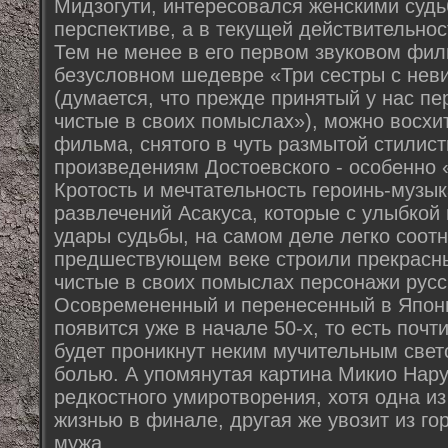
Мидзогути, интересовался женскими судь
перспективе, а в текущей действительнос
Тем не менее в его первом звуковом фил
безусловном шедевре «Три сестры с не
(думается, что прежде принятый у нас пе
чистые в своих помыслах»), можно восхи
фильма, снятого в чуть размытой стилист
произведениям Достоевского - особенно 
Кротость и мечтательность героинь-музык
развлечений Асакуса, которые с улыбкой 
удары судьбы, на самом деле легко соотне
предшествующем веке строили прекрасн
чистые в своих помыслах персонажи русс
Осовремененный и перенесенный в Япон
появится уже в начале 50-х, то есть почт
будет проникнут неким мучительным свет
болью. А упомянутая картина Микио Нар
редкостного умиротворения, хотя одна из
жизнью в финале, другая же увозит из го
мужа.