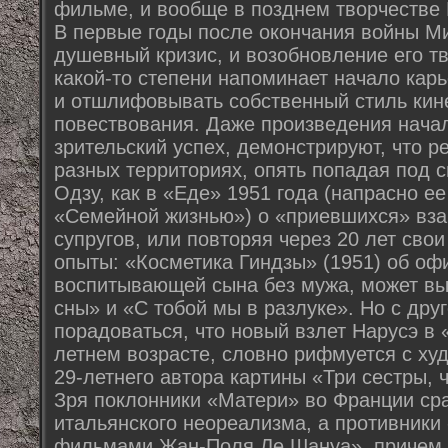
фильме, и вообще в позднем творчестве 
В первые годы после окончания войны М
душевный кризис, и возобновление его т
какой-то степени напоминает начало карь
и отшлифовывать собственный стиль кин
повествования. Даже произведения начал
зрительский успех, демонстрируют, что р
разных территориях, опять попадая под 
Одзу, как в «Еде» 1951 года (напрасно е
«Семейной жизнью») о «приевшихся» вз
супругов, или повторяя через 20 лет св
опыты: «Косметика Гиндзы» (1951) об офи
воспитывающей сына без мужа, может в
сны» и «С тобой мы в разлуке». Но с дру
порадоваться, что новый взлет Нарусэ в 
летнем возрасте, словно рифмуется с х
29-летнего автора картины «Три сестры, 
Зря поклонники «Матери» во Франции ср
итальянского неореализма, а противники
фильмами Жан-Поля Ле Шануа», причем т