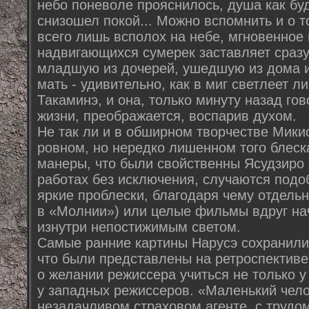
небо поневоле прояснилось, душа как бу
снизошел покой... Можно вспомнить и о т
всего лишь всполох на небе, мгновенное
надвигающихся сумерек заставляет сраз
младшую из дочерей, ушедшую из дома и
мать - удивительно, как в миг светлеет 
Такаминэ, и она, только минуту назад го
жизни, преображается, воспарив духом.
Не так ли и в обширном творчестве Мики
ровном, но нередко лишенном того блеск
манеры, что были свойственны Ясудзиро 
работах без исключения, случаются подо
яркие проблески, благодаря чему отдельн
в «Молнии») или целые фильмы вдруг на
изнутри непостижимым светом.
Самые ранние картины Нарусэ сохранилис
что были представлены на ретроспективе
о желании режиссера учиться не только у 
у западных режиссеров. «Маленький челов
незадачливом страховом агенте, с труд