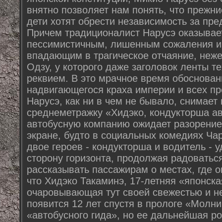
внятно позволяет нам понять, что прежни
дети хотят обрести независимость за пр
Причем традиционалист Нарусэ оказывае
пессимистичным, лишенным сожаления и г
впадающим в трагическое отчаяние, неже
Одзу, у которого даже заголовок ленты те
реквием. В это мрачное время обоснован
надвигающегося краха империи и всех п
Нарусэ, как ни в чем не бывало, снимае
среднеметражку «Хидэко, кондукторша ав
автобусную компанию ожидает разорение,
экране, будто в социальных комедиях Чар
двое героев - кондукторша и водитель - 
сторону горизонта, продолжая радоваться
рассказывать пассажирам о местах, где 
что Хидэко Такаминэ, 17-летняя «японск
очаровывающая тут своей свежестью и н
появится 12 лет спустя в прологе «Молни
«автобусного гида», но ее дальнейшая р