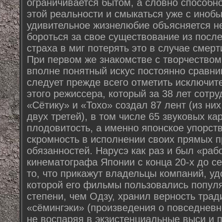
ограничивается бытом, а словно способн
этой реальности и смыкаться уже с инобы
удивительное жизнелюбие объясняется 
бороться за свое существование из после
страха в миг потерять это в случае смерт
При первом же знакомстве с творчество
вполне понятный искус постоянно сравнив
следует прежде всего отметить исключит
этого режиссера, который за 38 лет сотр
«Сётику» и «Тохо» создал 87 лент (из ни
двух третей), в том числе 65 звуковых ка
плодовитость, а именно японское упорст
скромность в исполнении своих прямых 
обязанностей. Нарусэ как раз и был «ра
кинематографа Японии с конца 20-х до с
то, что прикажут владельцы компаний, уд
которой его фильмы пользовались попул
степени, чем Одзу, хранил верность тра
«сёмингэки» (произведения о повседнев
не воспаряя в экзистенциальные выси и 