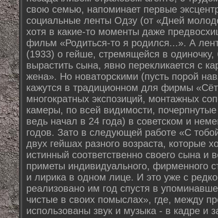
свою семью, напоминает первые эксцент
социальные ленты Одзу (от «Дней молодо
хотя в какие-то моменты даже предвосх
фильм «Родиться-то я родился...». А ле
(1933) о гейше, стремящейся в одиночку,
вырастить сына, явно перекликается с ка
жена». Но новаторскими (пусть порой на
кажутся в традиционном для фирмы «Сёт
многократных экспозиций, монтажных соп
камеры, по всей видимости, почерпнуты
ведь начал в 24 года) в советском и нем
годов. Зато в следующей работе «С тобой
двух гейшах разного возраста, которые хо
истинный соответственно своего сына и 
приметы индивидуального, фирменного с
и лирика в одном лице. И это уже с ред
реализовано им год спустя в упоминавш
чистые в своих помыслах», где, между п
использованы звук и музыка - в кадре и з