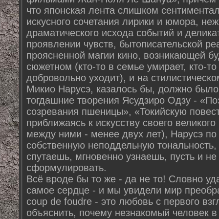
что японская лента слишком сентиментал
искусного сочетания лирики и юмора, неж
драматического исхода событий и делика
проявлении чувств, бытописательской ре
проясненной магии кино, возникающей буд
сюжетном (кто-то в семье умирает, кто-т
добровольно уходит), и на стилистическо
Микио Нарусэ, казалось бы, должно было
тогдашние творения Ясудзиро Одзу - «П
созревания пшеницы», «Токийскую повес
приближаясь к искусству своего великого
между ними - менее двух лет), Нарусэ п
собственную неподдельную тональность, 
спутаешь, мгновенно узнаешь, пусть и н
сформулировать.
Всё вроде бы то же - да не то! Словно у
самое сердце - и мы увидели мир преоб
coup de foudre - это любовь с первого вз
объяснить, почему незнакомый человек в 