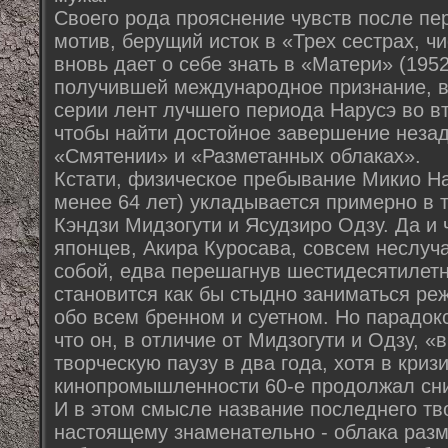
Своего рода прояснение чувств после пер
мотив, берущий исток в «Трех сестрах, ч
вновь дает о себе знать в «Матери» (195
получившей международное признание, в
серии лент лучшего периода Нарусэ во вт
чтобы найти достойное завершение незад
«Смятении» и «Разметанных облаках».
Кстати, физическое пребывание Микио Нар
менее 64 лет) укладывается примерно в т
Кэндзи Мидзогути и Ясудзиро Одзу. Да и 
японцев, Акира Куросава, совсем неслуч
собой, едва перешагнув шестидесятилетн
становится как бы стыдно заниматься реж
обо всем бренном и суетном. Но парадокс
что он, в отличие от Мидзогути и Одзу, 
творческую паузу в два года, хотя в кри
кинопромышленности 60-е продолжал сни
И в этом смысле название последнего тв
настоящему знаменательно - облака разм