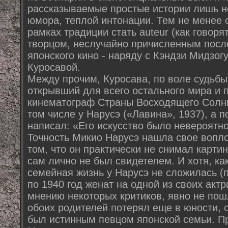
рассказываемые простые истории лишь не
юмора, теплой интонации. Тем не менее о
рамках традиции стать auteur (как говор
творцом, неслучайно причисленным после
японского кино - наряду с Кэндзи Мидзог
Куросавой.
Между прочим, Куросава, по воле судьбы
открывший для всего остального мира и
кинематограф Страны Восходящего Солнца
том числе у Нарусэ («Лавина», 1937), а 
написал: «Его искусство было невероятно т
Точность Микио Нарусэ нашла свое вопл
том, что он практически не снимал карти
сам лично не был свидетелем. И хотя, как
семейная жизнь у Нарусэ не сложилась (
по 1940 год женат на одной из своих актр
мнению некоторых критиков, явно не пошл
обоих родителей потерял еще в юности, 
был истинным певцом японской семьи. П