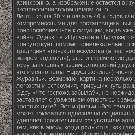
асинхронно, а изображение остается визу
экспрессионистском немом кино.
Ленты конца 30-х и начала 40-х годов счи
компромиссными для постановщика, вын
приспосабливаться к ситуации, когда уже
война. Однако в «Цурухати и Цурудзиро» 
присутствует, помимо привлекательного 
традициях японского искусства (в частнос
жанром водевиля), еще и стремление да
тему запутанных взаимоотношений двух 
что именно тогда Нарусэ женился) -почти 
Журавль». Возможно, картина несколько з
легкости и остроумия, присущих чуть ра
Одзу «Что госпожа забыла?», но неожид
заставляет с уважением отнестись к зам
простых путей. Вот и фильм «Вся семья р
может показаться однозначно социальным
удивляет трогательным сочувствием автор
тем, как в эпоху, когда роль отца, как гл
японской конституции, Микио Нарусэ без 