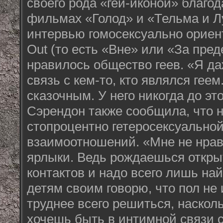
своего рода «гей-иконой» благо
фильмах «Голод» и «Тельма и Л
интервью гомосексуально орие
Out (то есть «Вне» или «За пред
нравилось общество геев. «Я д
связь с кем-то, кто являлся гее
сказочным. У него никогда до э
Сэрендон также сообщила, что н
стопроцентно гетеросексуально
взаимоотношений. «Мне не нрав
ярлыки. Ведь рождаешься откры
контактов и надо всего лишь на
детям своим говорю, что пол не 
труднее всего решиться, наскол
хочешь быть в интимной связи с