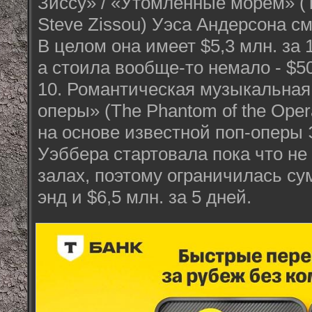
Зиссу» / «Утомлённые морем» (Th
Steve Zissou) Уэса Андерсона см
В целом она имеет $5,3 млн. за
а стоила вообще-то немало - $5
10. Романтическая музыкальная
оперы» (The Phantom of the Ope
на основе известной поп-оперы
Уэббера стартовала пока что не 
залах, поэтому ограничилась сум
энд и $6,5 млн. за 5 дней.