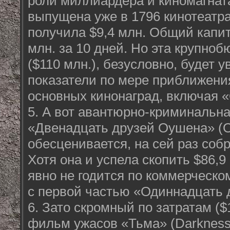
роли миллиардера и киномагнат
выпущена уже в 1796 кинотеатра
получила $9,4 млн. Общий капит
млн. за 10 дней. Но эта крупно
($110 млн.), безусловно, будет 
показатели по мере приближени
основных кинонаград, включая 
5. А вот авантюрно-криминальн
«Двенадцать друзей Оушена» (O
обесценивается, на сей раз собр
Хотя она и успела скопить $86,9 
явно не годится по коммерческо
с первой частью «Одиннадцать 
6. Зато скромный по затратам ($
фильм ужасов «Тьма» (Darkness