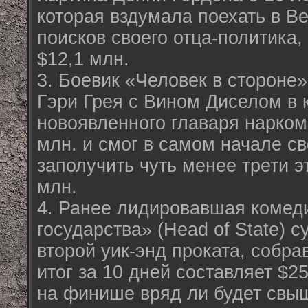
которая вздумала поехать в В
поисков своего отца-политика,
$12,1 млн.
3. Боевик «Человек в стороне»
Гэри Грея с Вином Диселом в 
новоявленного главаря нарко
млн. и смог в самом начале св
заполучить чуть менее трети э
млн.
4. Ранее лидировавшая комед
государства» (Head of State) 
второй уик-энд проката, собра
итог за 10 дней составляет $25
на финише вряд ли будет свы