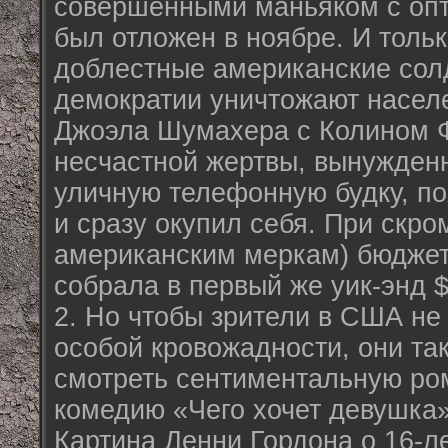
совершёнными маньяком с опт
был отложен в ноябре. И тольк
доблестные американские сол
демократии уничтожают насел
Джоэла Шумахера с Колином 
несчастной жертвы, вынужденн
уличную телефонную будку, по
и сразу окупил себя. При скро
американским меркам) бюджет
собрала в первый же уик-энд 
2. Но чтобы зрители в США не
особой кровожадности, они та
смотреть сентиментальную ро
комедию «Чего хочет девушка» 
Картина Денни Гордона о 16-л