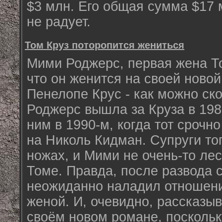
$3 млн. Его общая сумма $17 
не радует.
Том Круз поторопится жениться
Мими Роджерс, первая жена Т
что он женится на своей ново
Пенелопе Крус - как можно ск
Роджерс вышла за Круза в 1987
ним в 1990-м, когда тот срочн
на Николь Кидман. Супруги то
ножах, и Мими не очень-то ле
Томе. Правда, после развода 
неожиданно наладил отношен
женой. И, очевидно, рассказыв
своём новом романе, посколь