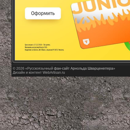
© 2026 «Русскоязычный
фан-сайт Арнольда Шварценеггера
»
Дизайн и контент WebArtisan.ru