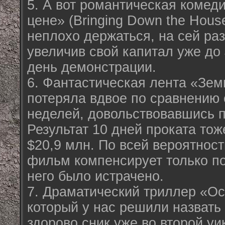
5. А вот романтическая комед
цене» (Bringing Down the Hous
неплохо держаться, на сей раз
увеличив свой капитал уже до 
день демонстрации.
6. Фантастическая лента «Зем
потеряла вдвое по сравнению
неделей, довольствовавшись п
Результат 10 дней проката то
$20,9 млн. По всей вероятност
фильм компенсирует только по
него было истрачено.
7. Драматический триллер «Ос
который у нас решили назвать
здорово сник уже во второй уи