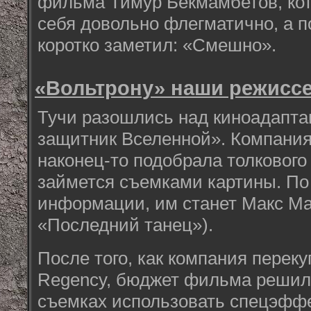
фильма Тимур Бекмамбетов, кот
себя довольно флегматично, а 
коротко заметил: «Смешно».
«Вольтрону» наши режисс
Тучи разошлись над киноадапта
защитник Вселенной». Компания 
наконец-то подобрала толкового
займется съемками картины. По
информации, им станет Макс Ма
«Последний танец»).
После того, как компания перек
Regency, бюджет фильма решили
съемках использовать спецэфф