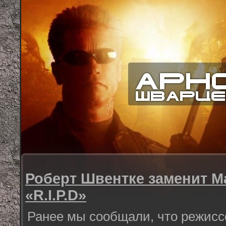
Роберт Швентке заменит М
«R.I.P.D»
Ранее мы сообщали, что режис