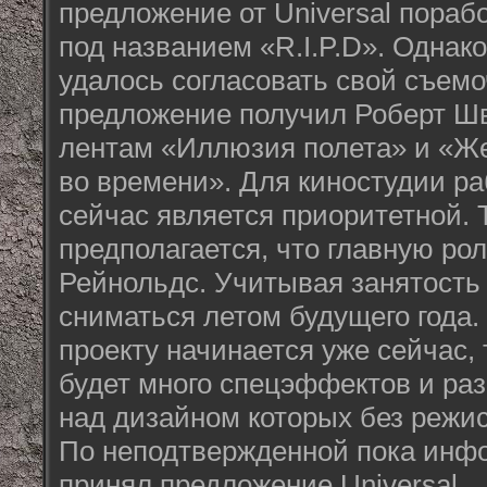
предложение от Universal пора
под названием «R.I.P.D». Однако
удалось согласовать свой съем
предложение получил Роберт Шв
лентам «Иллюзия полета» и «Ж
во времени». Для киностудии раб
сейчас является приоритетной. Т
предполагается, что главную ро
Рейнольдс. Учитывая занятость
сниматься летом будущего года. 
проекту начинается уже сейчас, 
будет много спецэффектов и раз
над дизайном которых без режис
По неподтвержденной пока инф
принял предложение Universal.