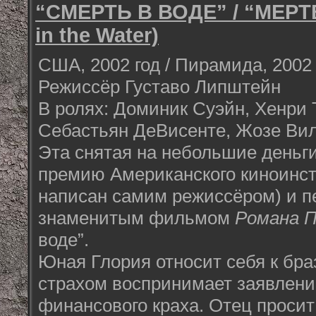
“СМЕРТЬ В ВОДЕ” / “МЕРТ
in the Water)
США, 2002 год / Пирамида, 2002 
Режиссёр Густаво Липштейн
В ролях: Доминик Суэйн, Хенри 
Себастьян ДеВисенте, Жозе Вил
Эта снятая на небольшие деньг
премию Американского киноинст
написан самим режиссёром) и п
знаменитым фильмом
Романа П
воде”.
Юная Глория относит себя к бра
страхом воспринимает заявлени
финансового краха. Отец просит