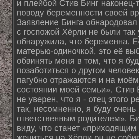
и плейбой Стив Бинг наконец-т
поводу беременности своей в
Заявление Бинга обнародовал 
с госпожой Хёрли не были так 
обнаружила, что беременна. Е
матерью-одиночкой, это её вы
обвинять меня в том, что я бу
позаботиться о другом челове
пагубно отражаются и на моём
состоянии моей семьи». Стив 
не уверен, что я - отец этого 
так, несомненно, я буду очен
ответственным родителем». Би
виду, что станет «приходящим 
жениться на Хёрли он не собир