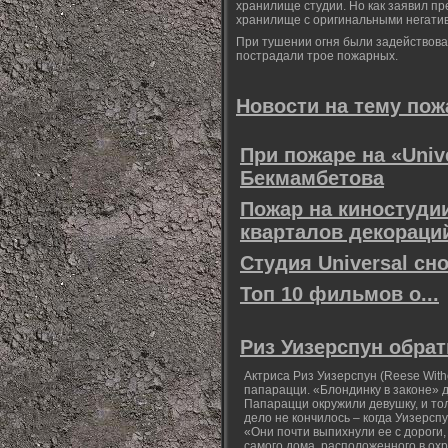
хранилище студии. Но как заявил пр
хранилище с оригинальными негатив
При тушении огня были задействова
пострадали трое пожарных.
Новости на тему пожа
При пожаре на «Univ
Бекмамбетова
Пожар на киностудии
кварталов декораци
Студия Universal cн
Топ 10 фильмов о...
Риз Уизерспун обра
Актриса Риз Уизерспун (Reese Wit
папарацци. «Блондинку в законе» 
Папарацци окружили девушку, и то
дело не кончилось – когда Уизерсп
«Они почти выпихнули ее с дороги,
самого дома, расположенного в ох