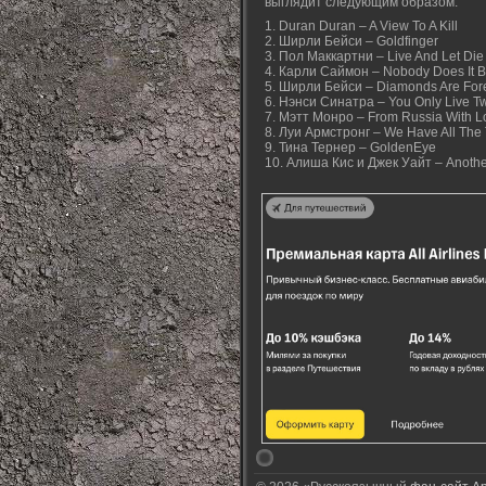
выглядит следующим образом:
1. Duran Duran – A View To A Kill
2. Ширли Бейси – Goldfinger
3. Пол Маккартни – Live And Let Die
4. Карли Саймон – Nobody Does It B
5. Ширли Бейси – Diamonds Are For
6. Нэнси Синатра – You Only Live T
7. Мэтт Монро – From Russia With L
8. Луи Армстронг – We Have All The 
9. Тина Тернер – GoldenEye
10. Алиша Кис и Джек Уайт – Anothe