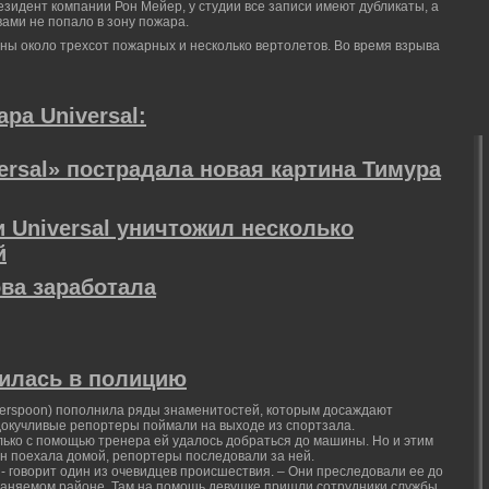
езидент компании Рон Мейер, у студии все записи имеют дубликаты, а
ами не попало в зону пожара.
ны около трехсот пожарных и несколько вертолетов. Во время взрыва
ра Universal:
ersal» пострадала новая картина Тимура
 Universal уничтожил несколько
й
ова заработала
тилась в полицию
herspoon) пополнила ряды знаменитостей, которым досаждают
докучливые репортеры поймали на выходе из спортзала.
лько с помощью тренера ей удалось добраться до машины. Но и этим
ун поехала домой, репортеры последовали за ней.
 - говорит один из очевидцев происшествия. – Они преследовали ее до
раняемом районе. Там на помощь девушке пришли сотрудники службы