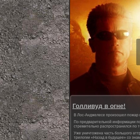
Голливуд в огне!
В Лос-Анджелесе произошел пожар н
По предварительной информации пожа
стремительно распространился по т
Уже уничтожена часть большого атт
трилогии «Назад в будущее» со знам