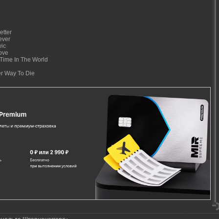
etter
ever
wic
ove
Time In The World
r Way To Die