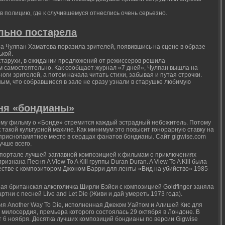
 полицию, где к случившемуся отнеслись очень серьезно.
льно постарела
са Чулпан Хаматова поразила зрителей, появившись на сцене в образе
ькой.
старухи, в ожидании предложений от режиссеров решила
 самостоятельно. Как сообщает журнал «7 дней», Чулпан вышла на
ноги зрителей, а потом начала читать стихи, забывая и путая строчки.
м, что собравшиеся в зале не сразу узнали в старушке любимую
ня «бондианы»
ому фильму о «Бонде» стремится каждый эстрадный небожитель. Потому
к такой культурной махине. Как минимум это повысит гонорарную ставку на
т приснопамятное место в сердцах фанатов бондианы. Сайт gigwise.com
учше всего.
 портале лучшей заглавной композицией к фильмам о приключениях
знана Песня A View To A Kill группы Duran Duran. A View To A Kill была
естве с композитором Джоном Барри для ленты «Вид на убийство» 1985
ая британская алкоголичка Ширли Бэйси с композицией Goldfinger заняла
ртни с песней Live and Let Die (Живи и дай умереть 1973 года).
ия Another Way To Die, исполненная Джеком Уайтом и Алишей Кис для
 милосердия, премьера которого состоялась 29 октября в Лондоне. В
т 6 ноября. Десятка лучших композиций бондианы по версии Gigwise