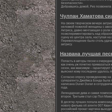
безопасности».
Добравшись домой, Риз позвонила в
Чулпан Хаматова си
На своем творческом вечере актри
неловкой пожилой женщины с авос
Актриса, давно мечтающая о роли 
поэкспериментировать над образом
сцену из центра зала, наступая на 
Перевоплощение было столь удачны
актрису.
Названа лучшая пес
Попасть в авторы песни к очередн
как очень уж почетно примазаться 
сезон, как максимум – гарантируе
выяснил кому последнее удалось л
Согласно опросу проведенному на
суперагента Джеймса Бонда была при
написана Duran Duran в сотруднич
года.
Легендарная дива и самая помпезн
второе. Третьим стал сэр Пол Макка
В десятку лучших попала композиц
нового фильма об агенте 007 Квант
российский прокат картина выходи