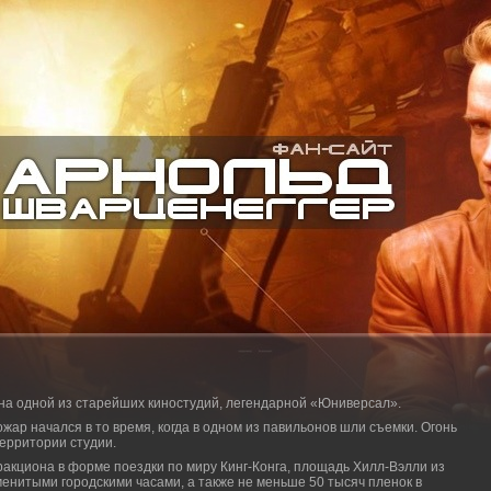
а одной из старейших киностудий, легендарной «Юниверсал».
р начался в то время, когда в одном из павильонов шли съемки. Огонь
ерритории студии.
ракциона в форме поездки по миру Кинг-Конга, площадь Хилл-Вэлли из
енитыми городскими часами, а также не меньше 50 тысяч пленок в