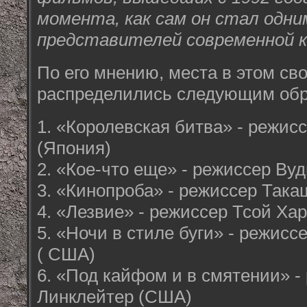
момента, как сам он стал одни
представителей современной к
По его мнению, места в этом св
распределились следующим обр
1. «Королевская битва» - режис
(Япония)
2. «Кое-что еще» - режиссер Ву
3. «Кинопроба» - режиссер Так
4. «Лезвие» - режиссер Тсой Хар
5. «Ночи в стиле буги» - режис
( США)
6. «Под кайфом и в смятении» -
Линклейтер (США)