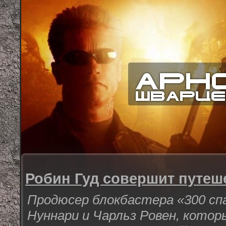
Робин Гуд совершит путеш
Продюсер блокбастера «300 с
Нуннари и Чарльз Ровен, котор