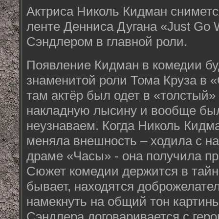
Актриса Николь Кидман сниметс
ленте Денниса Дугана «Just Go W
Сэндлером в главной роли.
Появление Кидман в комедии бу
знаменитой роли Тома Круза в «
там актёр был одет в «толстый»
накладную лысину и вообще был
неузнаваем. Когда Николь Кидм
меняла внешность – ходила с н
драме «Часы» - она получила п
Сюжет комедии держится в тайне
бывает, находятся доброжелате
намекнуть на общий тон картин
Сэндлера договаривается с гер