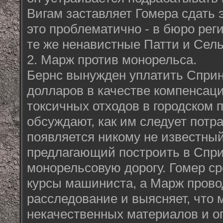
Вигам заставляет Гомера сдать э
это проблематично - в бюро рег
те же ненавистные Патти и Сел
2. Марж против монорельса.
Бернс вынужден уплатить Спри
долларов в качестве компенсац
токсичных отходов в городском 
обсуждают, как им следует потра
появляется никому не известны
предлагающий построить в Спр
монорельсовую дорогу. Гомер ср
курсы машиниста, а Марж пров
расследование и выясняет, что 
некачественных материалов и о