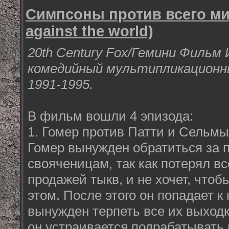
Симпсоны против всего ми
against the world)
20
th
Century
Fox
/Гемини Фильм
комедийный мультипликационны
1991-1995.
В фильм вошли 4 эпизода:
1. Гомер против Патти и Сельмы
Гомер вынужден обратиться за 
свояченицам, так как потерял вс
продажей тыкв, и не хочет, что
этом. После этого он попадает к
вынужден терпеть все их выходк
он устраивается подрабатыват