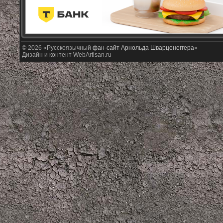
© 2026 «Русскоязычный
фан-сайт Арнольда Шварценеггера
»
Дизайн и контент WebArtisan.ru