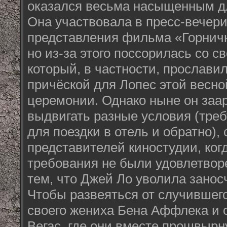
оказался весьма насыщенным д
Она участвовала в пресс-вечер
представления фильма «Горничн
но из-за этого поссорилась со 
который, в частности, прослави
причёской для Лопес этой весно
церемонии. Однако ныне он заар
выдвигать разные условия (треб
для поездки в отель и обратно), 
представителей киностудии, ког
требования не были удовлетвор
тем, что Джей Ло уволила занос
Чтобы развеяться от случившего
своего жениха Бена Аффлека и 
Вегас, где они вместе прошвыр