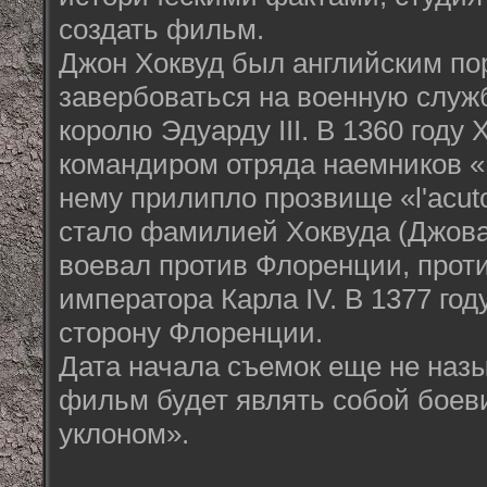
создать фильм.
Джон Хоквуд был английским по
завербоваться на военную служб
королю Эдуарду III. В 1360 году 
командиром отряда наемников «Б
нему прилипло прозвище «l'acuto
стало фамилией Хоквуда (Джова
воевал против Флоренции, проти
императора Карла IV. В 1377 год
сторону Флоренции.
Дата начала съемок еще не назы
фильм будет являть собой боев
уклоном».