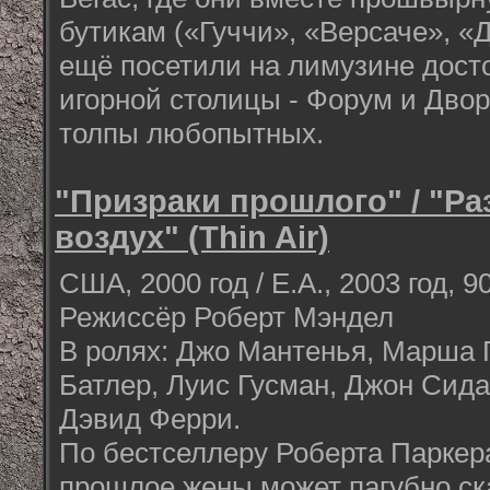
бутикам («Гуччи», «Версаче», «Д
ещё посетили на лимузине дост
игорной столицы - Форум и Двор
толпы любопытных.
"Призраки прошлого" / "Р
воздух" (Thin Air)
США, 2000 год / Е.А., 2003 год, 9
Режиссёр Роберт Мэндел
В ролях: Джо Мантенья, Марша 
Батлер, Луис Гусман, Джон Сида
Дэвид Ферри.
По бестселлеру Роберта Паркер
прошлое жены может пагубно ск