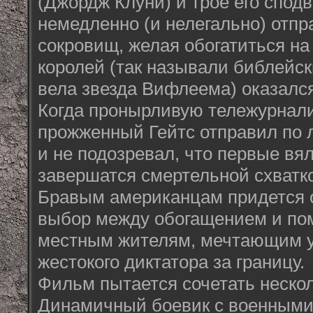
(Джордж Клуни) и трое его спод
немедленно (и нелегально) отпр
сокровищ, желая обогатиться на 
королей (так называли библейск
вела звезда Вифлеема) оказался
Когда пронырливую тележурнал
прожженный Гейтс отправил по 
и не подозревал, что первые вя
завершатся смертельной схватк
Бравым американцам придется с
выбор между обогащением и п
местным жителям, мечтающим у
жестокого диктатора за границу.
Фильм пытается сочетать нескол
Динамичный боевик с военными