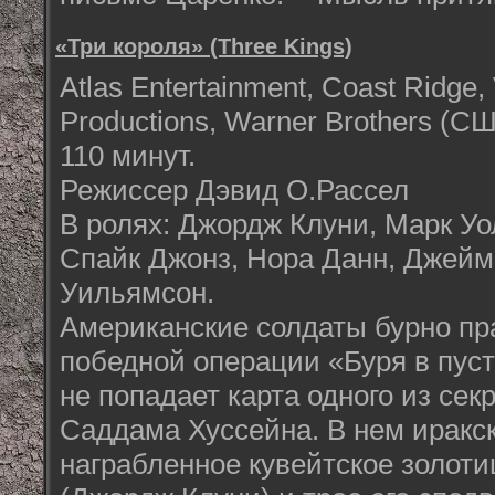
«Три короля» (Three Kings)
Atlas Entertainment, Coast Ridge
Productions, Warner Brothers (С
110 минут.
Режиссер Дэвид О.Рассел
В ролях: Джордж Клуни, Марк Уо
Спайк Джонз, Нора Данн, Джейм
Уильямсон.
Американские солдаты бурно пр
победной операции «Буря в пуст
не попадает карта одного из сек
Саддама Хуссейна. В нем иракc
награбленное кувейтское золоти