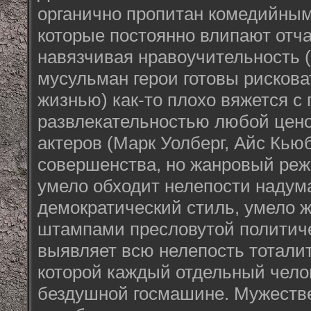
органично пропитан комедийным
которые постоянно влипают отча
навязчивая нравоучительность 
мусульман герои готовы рискова
жизнью) как-то плохо вяжется с
развлекательностью любой цено
актеров (Марк Уолберг, Айс Кьюб
совершенства, но жанровый реж
умело обходит нелепости надума
демократический стиль, умело
штампами пресловутой политиче
выявляет всю нелепость тотали
которой каждый отдельный челов
бездушной госмашине. Мужеств