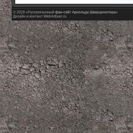
© 2026 «Русскоязычный
фан-сайт Арнольда Шварценеггера
»
Дизайн и контент WebArtisan.ru