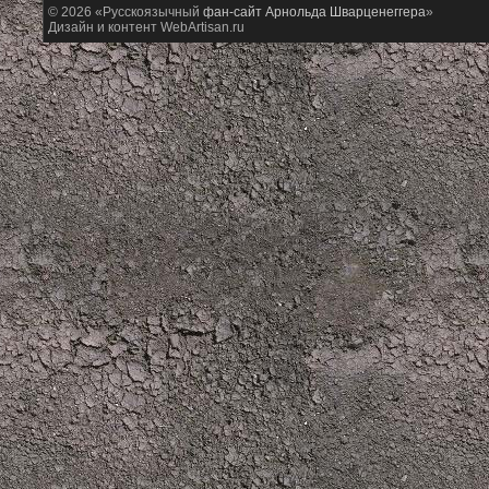
© 2026 «Русскоязычный
фан-сайт Арнольда Шварценеггера
»
Дизайн и контент WebArtisan.ru