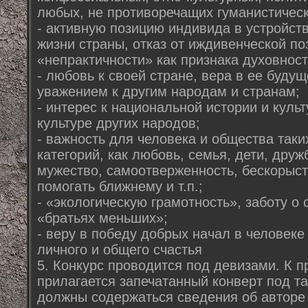
любых, не противоречащих гуманистичес
- активную позицию индивида в устройст
жизни страны, отказ от иждивенческой по
«непрактичности» как признака духовност
- любовь к своей стране, вера в ее будущ
уважением к другим народам и странам;
- интерес к национальной истории и культу
культуре других народов;
- важность для человека и общества таки
категорий, как любовь, семья, дети, друж
мужество, самоотверженность, бескорыст
помогать ближнему и т.п.;
- «экологическую грамотность», заботу о
«братьях меньших»;
- веру в победу добрых начал в человеке
личного и общего счастья
5. Конкурс проводится под девизами. К 
прилагается запечатанный конверт под т
должны содержаться сведения об авторе 