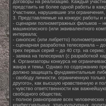
договоры на реализацию. Каждый участни
предстаить не более одной работы в каж
Участники, нарушившие эти ограничения,
3. Представляемые на конкурс работы и 
- сценарии полнометражных фильмов – не
машинописного (или эквивалентного комп
интервала;
- синопсис (или либретто) полнометражно
- сценарная разработка телесериала – до 
трех первых серий – до 40 стр. на серию;
- заявка на телесериал (с разработкой ха
4. Организаторы конкурса не ограничива
жанра и темы. Однако по содержанию пр
должно защищать фундаментальные либе
- свободу личности, ограниченную тольк
другого», как высшую нравственную и по
- чувство ответственности как важнейшую
свободного общества;
- полное равноправие всех человеческих
конфессиальных, этно-культурных, полити