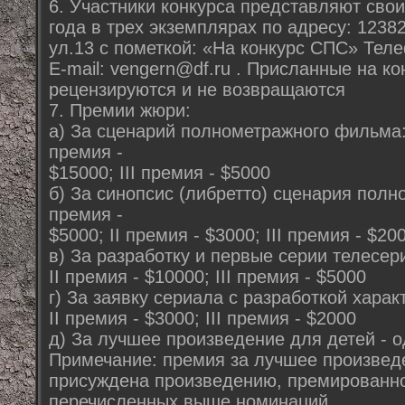
6. Участники конкурса представляют свои
года в трех экземплярах по адресу: 1238
ул.13 с пометкой: «На конкурс СПС» Теле
E-mail: vengern@df.ru . Присланные на ко
рецензируются и не возвращаются
7. Премии жюри:
а) За сценарий полнометражного фильма: 
премия -
$15000; III премия - $5000
б) За синопсис (либретто) сценария полн
премия -
$5000; II премия - $3000; III премия - $20
в) За разработку и первые серии телесери
II премия - $10000; III премия - $5000
г) За заявку сериала с разработкой характ
II премия - $3000; III премия - $2000
д) За лучшее произведение для детей - 
Примечание: премия за лучшее произвед
присуждена произведению, премированно
перечисленных выше номинаций