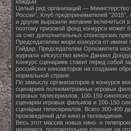
каждый.
Целый ряд организаций — Министерство 
России", Клуб предпринимателей "2015",
и другие выразили желание включиться в 
поэтому призовой фонд конкурса может 
за счет дополнительных спонсорских пре
Председателем жюри конкурса от имени 
Гайдар. Председателем Оргкомитета наз
журнала «Искусство кино» Даниил Донду
Конкурс сценариев ставит перед собой з
российских киноавторов на создание обр
нормальной стране.
По замыслу организаторов в конкурсе мо
сценариев полнометражных игровых филь
игровых телесериалов, 100-150 синопсисо
сценарии игровых фильмов и 100-150 сино
сценарии телесериалов. Всего 300-400 д
произведений для кино и телевидения.
Весь этот массив новых кино- и телепроек
надеемся, положительное влияние на со