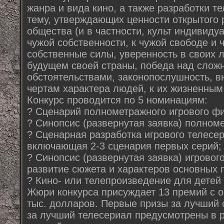
жанра и вида кино, а также разработки 
тему, утверждающих ценности открытого 
общества (и в частности, культ индивиду
чужой собственности, к чужой свободе и 
собственные силы, уверенность в своих 
будущем своей страны, победа над сложн
обстоятельствами, законопослушность, 
чертам характера людей, к их жизненным 
Конкурс проводится по 5 номинациям:
? Сценарий полнометражного игрового ф
? Синопсис (развернутая заявка) полном
? Сценарная разработка игрового телесе
включающая 2-3 сценария первых серий;
? Синопсис (развернутая заявка) игрово
развитие сюжета и характеров основных 
? Кино- или телепроизведение для детей
Жюри конкурса присуждает 13 премий с
тыс. долларов. Первые призы за лучший 
за лучший телесериал предусмотрены в 