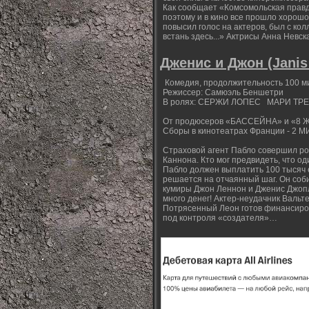
Как сообщает «Комсомольская правд
поэтому и в кино все прошло хорошо.
повысил голос на актеров, был с кол
встань здесь...» Актрисы Анна Невс
Дженис и Джон (Janis 
Комедия, продолжительность 100 мин
Режиссер: Самюэль Беншетри
В ролях: СЕРЖИ ЛОПЕС МАРИ Т
От продюсеров «БАССЕЙНА» и «8
Сборы в кинотеатрах Франции - 
Страховой агент Пабло совершил ро
Каннона. Кто мог предвидеть, что од
Пабло должен выплатить 100 тысяч е
решается на отчаянный шаг. Он соби
кумиры Джон Леннон и Дженис Джопл
много денег! Актер-неудачник Валь
Потрясенный Леон готов финансиров
под контроля «создателя»…