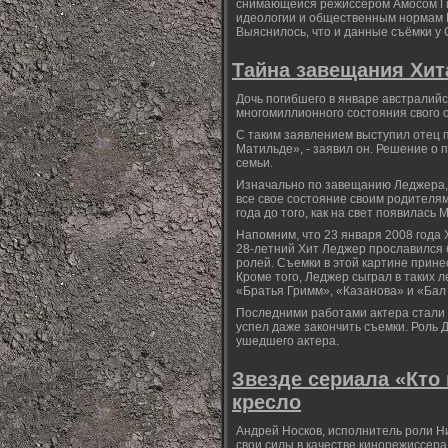
снимающейся режиссёром Амосом Ги
идеологии и общественным нормам 
Выяснилось, что и данные съёмки у
Тайна завещания Хит
Дочь погибшего в январе австралий
многомиллионного состояния свого 
С таким заявлением выступил отец п
Матильде», - заявил он. Решение о
семьи.
Изначально по завещанию Леджера, 
все свое состояние своим родителям
года до того, как на свет появилась 
Напомним, что 23 января 2008 года 
28-летний Хит Леджер прославился б
ролей. Съемки в этой картине прине
Кроме того, Леджер сыграл в таких 
«Братья Гримм», «Казанова» и «Бал
Последними работами актера стали 
успел даже закончить съемки. Роль
ушедшего актера.
Звезде сериала «Кто
кресло
Андрей Носков, исполнитель роли Н
свои силы в качестве кинорежиссер