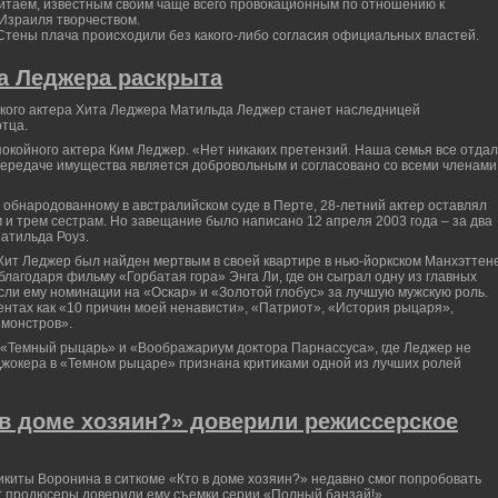
таем, известным своим чаще всего провокационным по отношению к
Израиля творчеством.
 Стены плача происходили без какого-либо согласия официальных властей.
а Леджера раскрыта
ского актера Хита Леджера Матильда Леджер станет наследницей
отца.
окойного актера Ким Леджер. «Нет никаких претензий. Наша семья все отда
 передаче имущества является добровольным и согласовано со всеми членами
обнародованному в австралийском суде в Перте, 28-летний актер оставлял
 и трем сестрам. Но завещание было написано 12 апреля 2003 года – за два
Матильда Роуз.
Хит Леджер был найден мертвым в своей квартире в нью-йоркском Манхэттене
лагодаря фильму «Горбатая гора» Энга Ли, где он сыграл одну из главных
сли ему номинации на «Оскар» и «Золотой глобус» за лучшую мужскую роль.
лентах как «10 причин моей ненависти», «Патриот», «История рыцаря»,
 монстров».
«Темный рыцарь» и «Воображариум доктора Парнассуса», где Леджер не
 Джокера в «Темном рыцаре» признана критиками одной из лучших ролей
 в доме хозяин?» доверили режиссерское
икиты Воронина в ситкоме «Кто в доме хозяин?» недавно смог попробовать
а: продюсеры доверили ему съемки серии «Полный банзай!».