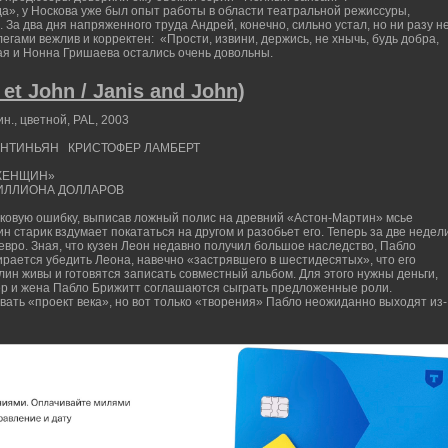
а», у Носкова уже был опыт работы в области театральной режиссуры,
 За два дня напряженного труда Андрей, конечно, сильно устал, но ни разу н
легами вежлив и корректен: «Прости, извини, держись, не хнычь, будь добра,
кая и Нонна Гришаева остались очень довольны.
et John / Janis and John)
., цветной, PAL, 2003
РЕНТИНЬЯН КРИСТОФЕР ЛАМБЕРТ
 ЖЕНЩИН»
2 МИЛЛИОНА ДОЛЛАРОВ
ковую ошибку, выписав ложный полис на древний «Астон-Мартин» мсье
ин старик вздумает покататься на другом и разобьет его. Теперь за две недел
вро. Зная, что кузен Леон недавно получил большое наследство, Пабло
рается убедить Леона, навечно «застрявшего в шестидесятых», что его
ин живы и готовятся записать совместный альбом. Для этого нужны деньги,
тер и жена Пабло Брижитт соглашаются сыграть предложенные роли.
ать «проект века», но вот только «творения» Пабло неожиданно выходят из-