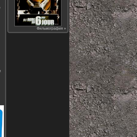
е
Фильмография »
и