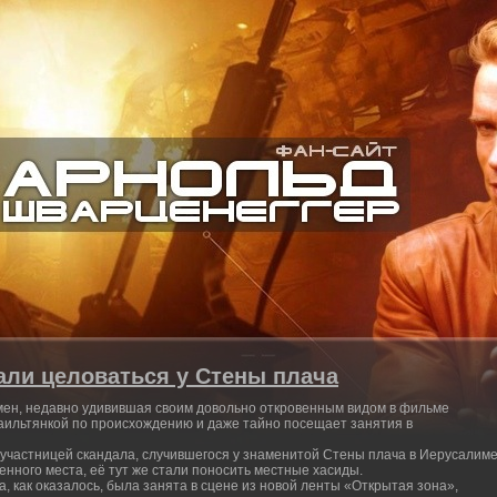
али целоваться у Стены плача
мен, недавно удивившая своим довольно откровенным видом в фильме
раильтянкой по происхождению и даже тайно посещает занятия в
 участницей скандала, случившегося у знаменитой Стены плача в Иерусалиме
нного места, её тут же стали поносить местные хасиды.
а, как оказалось, была занята в сцене из новой ленты «Открытая зона»,