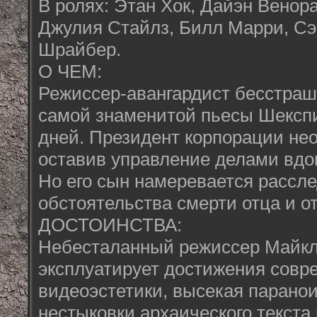
В ролях: Этан Хок, Дайэн Венор
Джулия Стайлз, Билл Марри, С
Шрайбер.
О ЧЕМ:
Режиссер-авангардист бесстраш
самой знаменитой пьесы Шексп
дней. Президент корпорации не
оставив управление делами вдо
Но его сын намеревается рассл
обстоятельства смерти отца и о
ДОСТОИНСТВА:
Небесталанный режиссер Майк
эксплуатирует достижения совр
видеоэстетики, высекая парано
нестыковки архаического текста