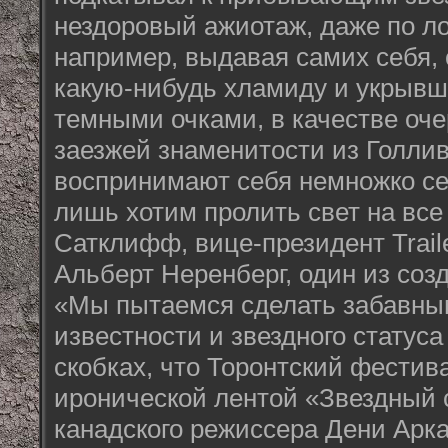
нездоровый ажиотаж, даже по л
например, выдавая самих себя,
какую-нибудь хламиду и укрывши
темными очками, в качестве оче
заезжей знаменитости из Голли
воспринимают себя немножко се
лишь хотим пролить свет на все 
Сатклифф, вице-президент Traile
Альберт Неренберг, один из созд
«Мы пытаемся сделать забавн
известности и звездного статуса
скобках, что Торонтский фестив
иронической лентой «Звездный 
канадского режиссера Дени Арка