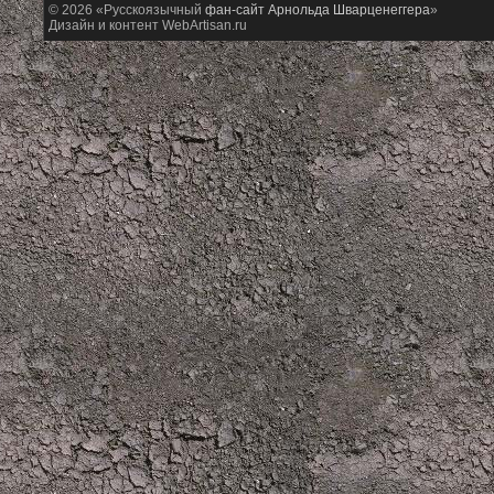
© 2026 «Русскоязычный
фан-сайт Арнольда Шварценеггера
»
Дизайн и контент WebArtisan.ru