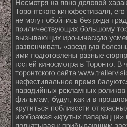
Несмотря на явно деловой хара
Торонтского кинофестиваля, его
не могут обойтись без ряда тра
приличествующих большому тор
вызывающих ироническую усмешк
развенчивать «звездную болезнь»
ими подготовлены разные сюрп
гостей киносмотра в Торонто. В 
торонтского сайта www.trailervis
нефестивальное время балуютс
пародийных рекламных роликов
фильмам, будут, как и в прошло
крутиться поблизости от красны
изображая «крутых папарацци» 
подкатывая к прибывающим зве