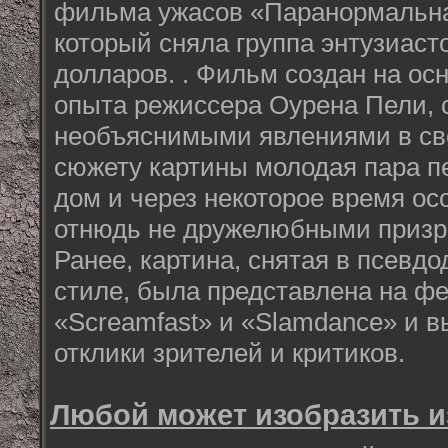
фильма ужасов «Паранормальна
который сняла группа энтузиасто
долларов. . Фильм создан на ос
опыта режиссера Оурена Пели, 
необъяснимыми явлениями в сво
сюжету картины молодая пара п
дом и через некоторое время осо
отнюдь не дружелюбными призр
Ранее, картина, снятая в псевд
стиле, была представлена на ф
«Screamfast» и «Slamdance» и 
отклики зрителей и критиков.
Любой может изобразить из