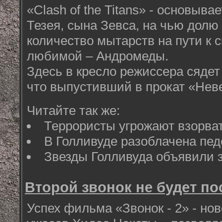
«Сlash of the Titans» - основыва
Тезея, сына Зевса, на чью долю
количество мытарств на пути к 
любимой – Андромеды.
Здесь в кресло режиссера сядет
что выпустивший в прокат «Нев
Читайте так же:
Террористы угрожают взорва
В Голливуде разоблачена п
Звезды Голливуда объявили 
Второй звонок не будет п
Успех фильма «Звонок - 2» - но