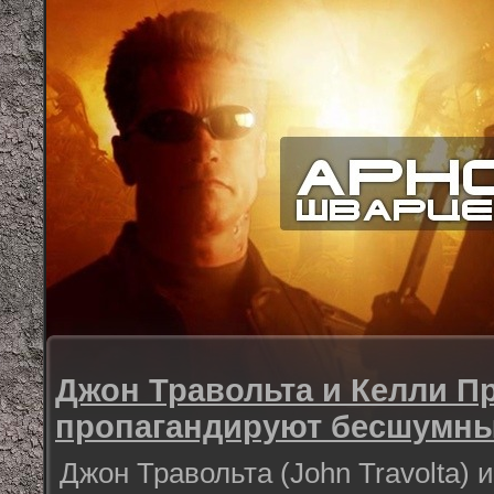
Джон Травольта и Келли П
пропагандируют бесшумн
Джон Травольта (John Travolta) 