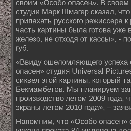
своим «Особо опасен». В своем
студии Марк Шмагер сказал, что
припахать русского режиссера к 
часть картины была готова уже в
железо, не отходя от кассы», - п
губ.
«Ввиду ошеломляющего успеха
опасен» студия Universal Pictur
сиквел этой картины, который т
Бекмамбетов. Мы планируем за
производство летом 2009 года, 
экраны летом 2010 года», – заяв
Напомним, что «Особо опасен» 
уикенд проката 84 миллиона до