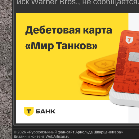
иск Warner Bros., не сообщается
© 2026 «Русскоязычный
фан-сайт Арнольда Шварценеггера
»
Дизайн и контент WebArtisan.ru