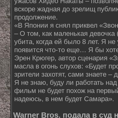
ужасов Хидео Накаты – позволяе
вскоре жадная до зрелищ публи
продолжение.
«В Японии я снял приквел «Звонк
– О том, как маленькая девочка
убита, когда ей было 8 лет. Я н
появится что-то еще… Я бы хоте
Эрен Крюгер, автор сценария «З
масла в огонь слухов: «Будет п
зрители захотят, сами знаете – 
Я не знаю, буду ли работать над
фильм не будет похож на первый
надеюсь, в нем будет Самара».
Warner Bros. подала в суд