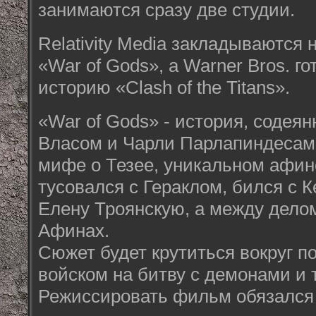
занимаются сразу две студии.
Relativity Media закладываются
«War of Gods», а Warner Bros. г
историю «Clash of the Titans».
«War of Gods» - история, содея
Власом и Чарли Парлапиндесами
мифе о Тезее, уникальном афин
тусовался с Гераклом, бился с 
Елену Троянскую, а между дело
Афинах.
Сюжет будет крутиться вокруг п
войском на битву с демонами и 
Режиссировать фильм обязался 