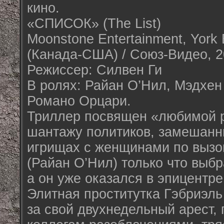
кино.
«СПИСОК» (The List)
Moonstone Entertainment, York 
(Канада-США) / Cоюз-Видео, 20
Режиссер: Силвен Ги
В ролях: Райан О’Нил, Мэдхен
Романо Орцари.
Триллер посвящен «любимой р
шантажу политиков, замешанн
игрищах с женщинами по вызо
(Райан О’Нил) только что выб
а он уже оказался в эпицентре
Элитная проститутка Гэбриэль
за свой двухнедельный арест, 