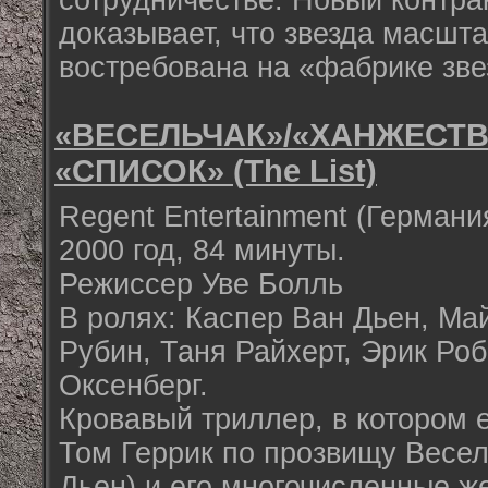
сотрудничестве. Новый контра
доказывает, что звезда масшта
востребована на «фабрике зве
«ВЕСЕЛЬЧАК»/«ХАНЖЕСТВО»
«СПИСОК» (The List)
Regent Entertainment (Герман
2000 год, 84 минуты.
Режиссер Уве Болль
В ролях: Каспер Ван Дьен, М
Рубин, Таня Райхерт, Эрик Роб
Оксенберг.
Кровавый триллер, в котором 
Том Геррик по прозвищу Весел
Дьен) и его многочисленные ж