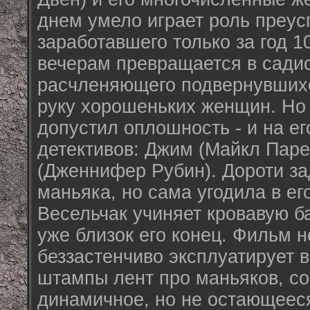
днем умело играет роль преус
заработавшего только за год 1
вечерам превращается в сади
расчленяющего подвернувшихс
руку хорошеньких женщин. Но
допустил оплошность - и на ег
детективов: Джим (Майкл Паре
(Дженнифер Рубин). Дороти з
маньяка, но сама угодила в ег
Весельчак учиняет кровавую б
уже близок его конец. Фильм 
беззастенчиво эксплуатирует 
штампы лент про маньяков, со
динамичное, но не остающееся