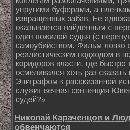
коллегам разоблачениями, тря
упругими буферами, а пленка
извращенных забав. Ее адвока
оказывается найденным с пер
один пожилой судья (с перепуг
самоубийством. Фильм ловко с
реалистическим подходом в п
коридоров власти, где быстро 
осмеливался хоть раз сказать 
Эпиграфом к рассказанной ис
служит вечная сентенция Ювен
судей?»
Николай Караченцов и Лю
обвенчаются