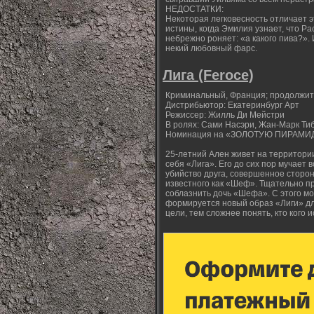
НЕДОСТАТКИ:
Некоторая легковесность отличает э
истины, когда Эмилия узнает, что Ра
небрежно роняет: «а какого пива?».
некий любовный фарс.
Лига (Feroce)
Криминальный, Франция; продолжител
Дистрибьютор: Екатеринбург Арт
Режиссер: Жилль Ди Мейстри
В ролях: Сами Насэри, Жан-Марк Ти
Номинация на «ЗОЛОТУЮ ПИРАМИДУ
25-летний Ален живет на территор
себя «Лига». Его до сих пор мучает 
убийство друга, совершенное сторон
известного как «Шеф». Тщательно п
соблазнить дочь «Шефа». С этого мо
формируется новый образ «Лиги» дл
цели, тем сложнее понять, кто кого