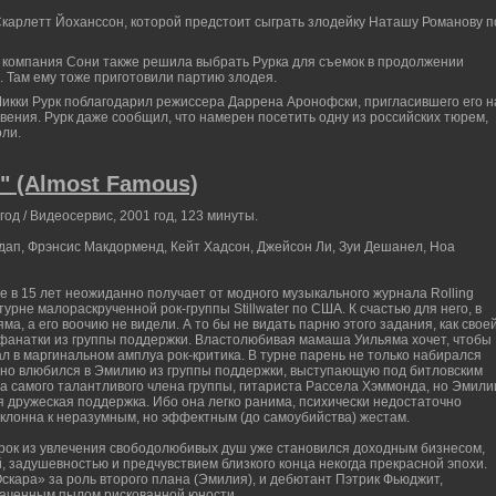
 Скарлетт Йоханссон, которой предстоит сыграть злодейку Наташу Романову п
о компания Сони также решила выбрать Рурка для съемок в продолжении
. Там ему тоже приготовили партию злодея.
икки Рурк поблагодарил режиссера Даррена Аронофски, пригласившего его н
бвения. Рурк даже сообщил, что намерен посетить одну из российских тюрем,
оли.
(Almost Famous)
год / Видеосервис, 2001 год, 123 минуты.
дап, Фрэнсис Макдорменд, Кейт Хадсон, Джейсон Ли, Зуи Дешанел, Ноа
 в 15 лет неожиданно получает от модного музыкального журнала Rolling
урне малораскрученной рок-группы Stillwater по США. К счастью для него, в
ма, а его воочию не видели. А то бы не видать парню этого задания, как свое
 фанатки из группы поддержки. Властолюбивая мамаша Уильяма хочет, чтобы
ал в маргинальном амплуа рок-критика. В турне парень не только набирался
жно влюбился в Эмилию из группы поддержки, выступающую под битловским
а самого талантливого члена группы, гитариста Рассела Хэммонда, но Эмили
я дружеская поддержка. Ибо она легко ранима, психически недостаточно
 склонна к неразумным, но эффектным (до самоубийства) жестам.
а рок из увлечения свободолюбивых душ уже становился доходным бизнесом,
 задушевностью и предчувствием близкого конца некогда прекрасной эпохи.
скара» за роль второго плана (Эмилия), и дебютант Пэтрик Фьюджит,
раченным пылом рискованной юности.