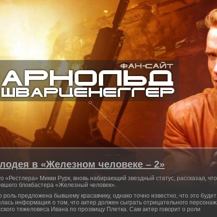
злодея в «Железном человеке – 2»
о «Рестлера» Микки Рурк, вновь набирающий звездный статус, рассказал, что
евшего блокбастера «Железный человек».
о роль предложена бывшему красавчику, однако точно известно, что это будет
ялась информация о том, что актер должен сыграть отрицательного персонаж
сского тяжеловеса Ивана по прозвищу Плетка. Сам актер говорит о роли