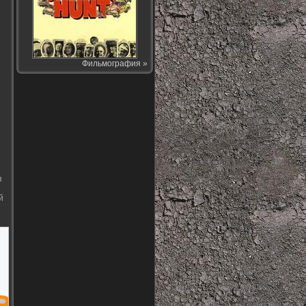
Фильмография »
я
й