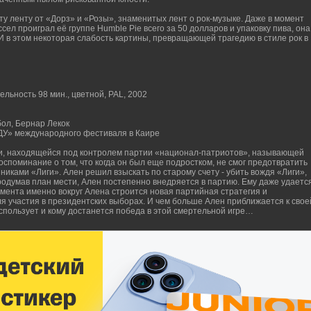
ту ленту от «Дорз» и «Розы», знаменитых лент о рок-музыке. Даже в момент
ссел проиграл её группе Humble Pie всего за 50 долларов и упаковку пива, она
 И в этом некоторая слабость картины, превращающей трагедию в стиле рок в
ьность 98 мин., цветной, PAL, 2002
бол, Бернар Лекок
» международного фестиваля в Каире
ии, находящейся под контролем партии «национал-патриотов», называющей
воспоминание о том, что когда он был еще подростком, не смог предотвратить
никами «Лиги». Ален решил взыскать по старому счету - убить вождя «Лиги»,
родумав план мести, Ален постепенно внедряется в партию. Ему даже удаетс
мента именно вокруг Алена строится новая партийная стратегия и
я участия в президентских выборах. И чем больше Ален приближается к свое
 использует и кому достанется победа в этой смертельной игре…