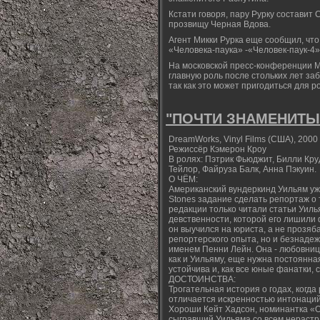
Кстати говоря, пару Рурку составит
прозвищу Черная Вдова.
Агент Микки Рурка еще сообщил, чт
«Человека-паука» -«Человек-паук-4»
На московской пресс-конференции М
главную роль после стольких лет за
так как это может пригодиться для р
"ПОЧТИ ЗНАМЕНИТЫ" 
DreamWorks, Vinyl Films (США), 2000 
Режиссёр Кэмерон Кроу
В ролях: Пэтрик Фьюджит, Билли Кру
Тейлор, Файруза Балк, Анна Пэкуин.
О ЧЁМ:
Американский вундеркинд Уильям уже
Stones задание сделать репортаж о т
редакции только читали статьи Уилья
девственности, которой его лишили
он выучился на юриста, а не прозяб
репортерского опыта, но и безнаде
именем Пенни Лейн. Она - любовниц
как и Уильяму, еще нужна постоянна
устойчива и, как все юные фанатки,
ДОСТОИНСТВА:
Трогательная история о годах, когд
отличается искренностью интонаций,
Хороши Кейт Хадсон, номинантка «О
сыгравший Уильяма со всем нераст