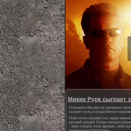
Микки Рурк сыграет 
Побывав в Москве на премьере своег
сыграет роль в продолжении нашум
Пока точно неизвестно, какая именн
русский злодей. Ранее распростран
- либо злодея Алое Динамо, либо ру
знаменитого Распутина.