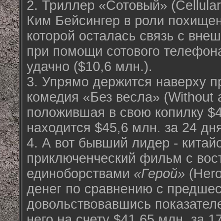
2. Триллер «Сотовый» (Cellular
Ким Бейсингер в роли похищен
которой осталась связь с вне
при помощи сотового телефона
удачно ($10,6 млн.).
3. Упрямо держится наверху 
комедия «Без весла» (Without a
положившая в свою копилку $4,
находится $45,6 млн. за 24 дн
4. А вот бывший лидер - китай
приключенческий фильм с вос
единоборствами
«Герой»
(Hero
денег по сравнению с предше
довольствовавшись показателе
него на счету $41,65 млн. за 1