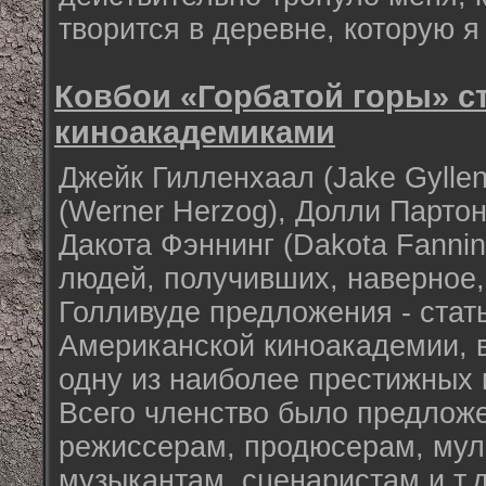
творится в деревне, которую я
Ковбои «Горбатой горы» с
киноакадемиками
Джейк Гилленхаал (Jake Gyllen
(Werner Herzog), Долли Партон 
Дакота Фэннинг (Dakota Fannin
людей, получивших, наверное
Голливуде предложения - стат
Американской киноакадемии, 
одну из наиболее престижных 
Всего членство было предложе
режиссерам, продюсерам, мул
музыкантам, сценаристам и т.