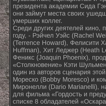
президента академии Сида Гэни
они займут места своих ушедш
умерших коллег.
Среди других деятелей кино, 
году, - Рэйчел Уэйс (Rachel We
(Terrence Howard), Фелисити Х
Huffman), Хит Леджер (Heath L
Феникс (Joaquin Phoenix), пр
«Столкновение» Кэти Шульмен 
один из авторов сценария это
Мореско (Bobby Moresco) и ко
Миронелли (Dario Marianelli),
для фильма «Гордость и преду
списке 8 обладателей «Оскара